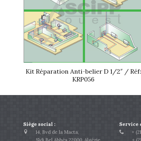
Kit Réparation Anti-belier D 1/2″ / Réf
KRP056
Siège social :
Service
14, Bvd de la Macta,
+ (213
Sidi Bel Abbès 22000, Algérie
+ (213)