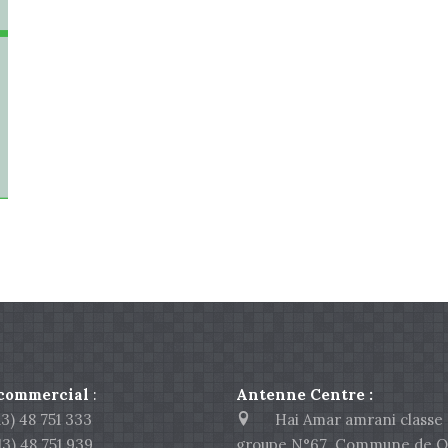
:
 commercial
:
Antenne Centre :
) 48 751 333
Hai Amar amrani classe 
 48 751 939
groupe N°67 Commune de O