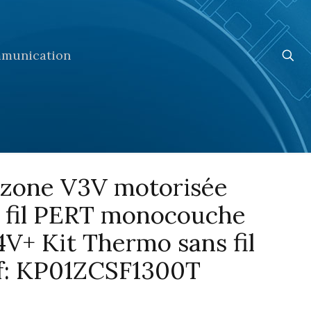
munication
 zone V3V motorisée
 fil PERT monocouche
4V+ Kit Thermo sans fil
f: KP01ZCSF1300T