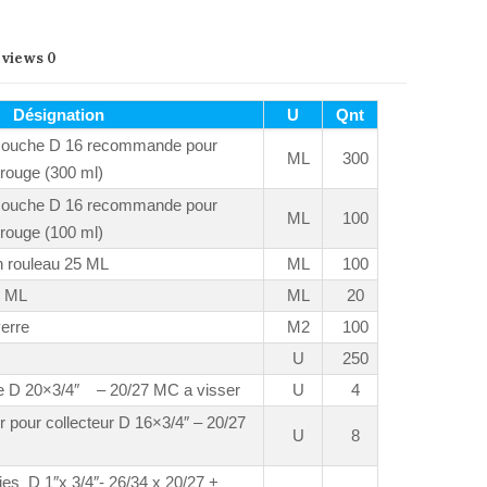
eviews
0
Désignation
U
Qnt
ouche D 16 recommande pour
ML
300
 rouge (300 ml)
ouche D 16 recommande pour
ML
100
 rouge (100 ml)
n rouleau 25 ML
ML
100
 2 ML
ML
20
verre
M2
100
U
250
re D 20×3/4″ – 20/27 MC a visser
U
4
 pour collecteur D 16×3/4″ – 20/27
U
8
ies D 1″x 3/4″- 26/34 x 20/27 +