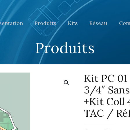
sentation
Produits
Kits
Réseau
Com
Produits
Kit PC 01
3/4″ Sans
+Kit Coll 
TAC / Ré