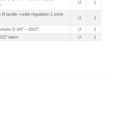
U
1
Y
fil tactile +unité régulation 1 zone
U
1
risée D 3/4″ – 20/27
U
1
/27 laiton
U
1