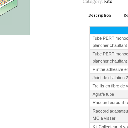
Category:
Kits
Description
R
Tube PERT monoc
plancher chauffant
Tube PERT monoc
plancher chauffant
Plinthe adhésive e
Joint de dilatation
Treillis en fibre de 
Agrafe tube
Raccord écrou lib
Raccord adaptateur
MC a visser
Kit Collecteur 4 vo