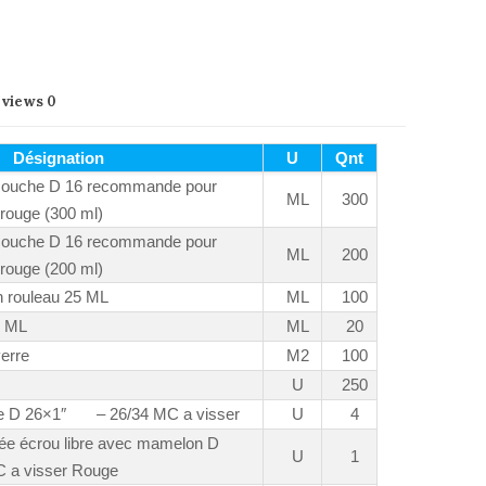
eviews
0
Désignation
U
Qnt
ouche D 16 recommande pour
ML
300
 rouge (300 ml)
ouche D 16 recommande pour
ML
200
 rouge (200 ml)
n rouleau 25 ML
ML
100
 2 ML
ML
20
verre
M2
100
U
250
bre D 26×1″ – 26/34 MC a visser
U
4
dée écrou libre avec mamelon D
U
1
C a visser Rouge