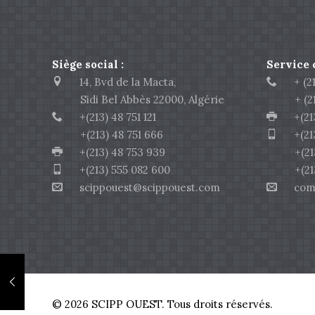
Siège social :
Service
14, Bvd de la Macta,
+ (213
Sidi Bel Abbès 22000, Algérie
+ (213)
+(213) 48 751 121
+(213)
+(213) 48 751 666
+(213)
+(213) 48 753 939
+(213) 
+(213) 555 082 600
+(213) 
scippouest@scippouest.com
comme
© 2026 SCIPP OUEST. Tous droits réservés.