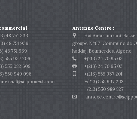
 commercial
:
Antenne Centre :
) 48 751 333
Hai Amar amrani classe 
 48 751 939
groupe N°67 Commune de O
 48 751 939
haddaj, Boumerdes, Algérie
 555 937 206
+(213) 24 70 95 03
555 082 609
+(213) 24 70 95 03
550 949 096
+(213) 555 937 201
rcial@scippouest.com
+(213) 555 937 202
+(213) 550 989 827
annexe.centre@scippou