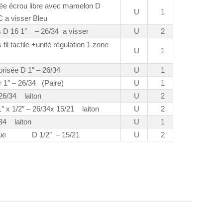
dée écrou libre avec mamelon D
U
1
 a visser Bleu
es D 16 1″ – 26/34 a visser
U
2
fil tactile +unité régulation 1 zone
U
1
risée D 1″ – 26/34
U
1
r 1″ – 26/34 (Paire)
U
1
26/34 laiton
U
2
″ x 1/2″ – 26/34x 15/21 laiton
U
2
/34 laiton
U
1
tique D 1/2″ – 15/21
U
2