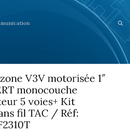
munication
 zone V3V motorisée 1″
 PERT monocouche
teur 5 voies+ Kit
ns fil TAC / Réf:
F2310T