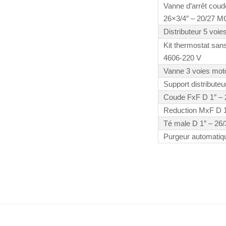
Vanne d’arrêt cou
26×3/4″ – 20/27 MC
Distributeur 5 voi
Kit thermostat sans 
4606-220 V
Vanne 3 voies moto
Support distributeu
Coude FxF D 1″ – 
Reduction MxF D 1
Té male D 1″ – 26
Purgeur automa