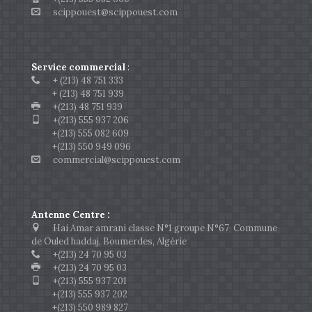
scippouest@scippouest.com
Service commercial
:
+ (213) 48 751 333
+ (213) 48 751 939
+(213) 48 751 939
+(213) 555 937 206
+(213) 555 082 609
+(213) 550 949 096
commercial@scippouest.com
Antenne Centre :
Hai Amar amrani classe N°1 groupe N°67 Commune
de Ouled haddaj, Boumerdes, Algérie
+(213) 24 70 95 03
+(213) 24 70 95 03
+(213) 555 937 201
+(213) 555 937 202
+(213) 550 989 827