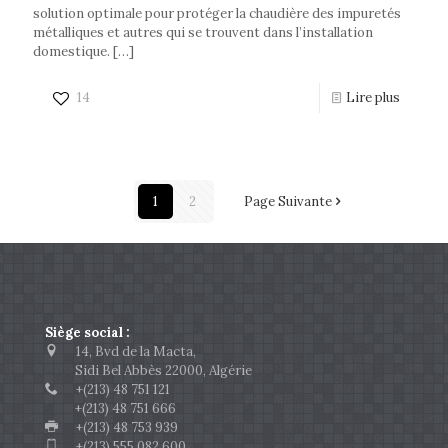
solution optimale pour protéger la chaudière des impuretés
métalliques et autres qui se trouvent dans l’installation
domestique.
[…]
14
Lire plus
1
2
Page Suivante
Siège social :
14, Bvd de la Macta,
Sidi Bel Abbès 22000, Algérie
+(213) 48 751 121
+(213) 48 751 666
+(213) 48 753 939
+(213) 555 082 600