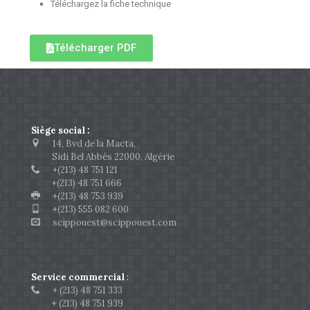
Téléchargez la fiche technique
Télécharger PDF
Siège social :
14, Bvd de la Macta,
Sidi Bel Abbès 22000, Algérie
+(213) 48 751 121
+(213) 48 751 666
+(213) 48 753 939
+(213) 555 082 600
scippouest@scippouest.com
Service commercial
:
+ (213) 48 751 333
+ (213) 48 751 939