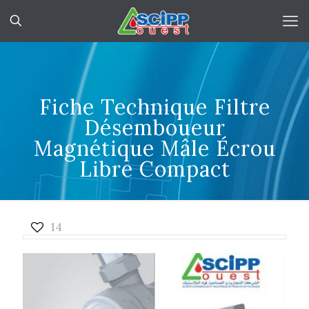
Fiche Technique Filtre
Désemboueur
Magnétique Mâle Écrou
Libre Compact
14