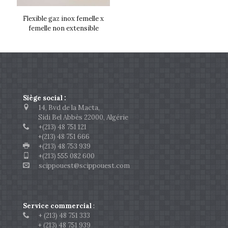
Flexible gaz inox femelle x
femelle non extensible
Siège social :
14, Bvd de la Macta,
Sidi Bel Abbès 22000, Algérie
+(213) 48 751 121
+(213) 48 751 666
+(213) 48 753 939
+(213) 555 082 600
scippouest@scippouest.com
Service commercial
:
+ (213) 48 751 333
+ (213) 48 751 939