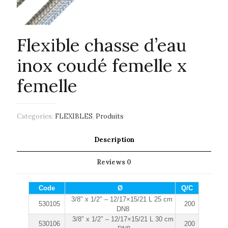
Flexible chasse d’eau
inox coudé femelle x
femelle
Categories:
FLEXIBLES
,
Produits
Description
Reviews
0
Code
Ø
Q/C
3/8″ x 1/2″ – 12/17×15/21 L 25 cm
530105
200
DN8
3/8″ x 1/2″ – 12/17×15/21 L 30 cm
530106
200