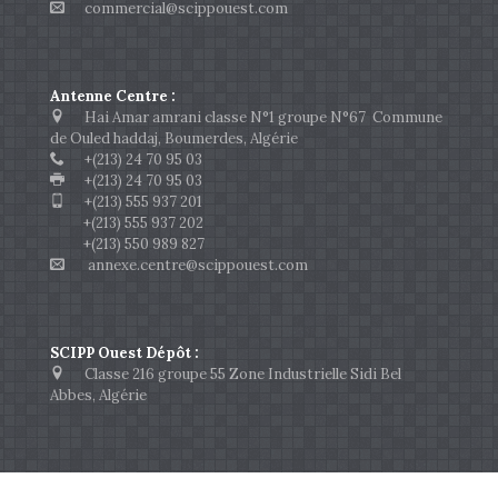
commercial@scippouest.com
Antenne Centre :
Hai Amar amrani classe N°1 groupe N°67 Commune
de Ouled haddaj, Boumerdes, Algérie
+(213) 24 70 95 03
+(213) 24 70 95 03
+(213) 555 937 201
+(213) 555 937 202
+(213) 550 989 827
annexe.centre@scippouest.com
SCIPP Ouest Dépôt :
Classe 216 groupe 55 Zone Industrielle Sidi Bel
Abbes, Algérie