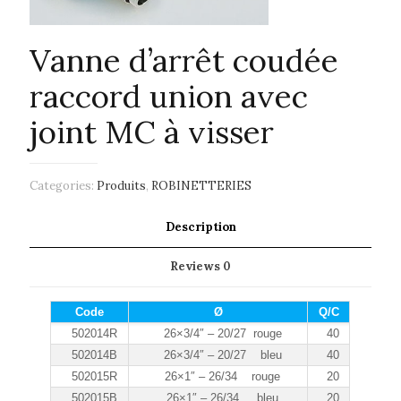
Vanne d’arrêt coudée
raccord union avec
joint MC à visser
Categories:
Produits
,
ROBINETTERIES
Description
Reviews
0
Code
Ø
Q/C
502014R
26×3/4″ – 20/27 rouge
40
502014B
26×3/4″ – 20/27 bleu
40
502015R
26×1″ – 26/34 rouge
20
502015B
26×1″ – 26/34 bleu
20