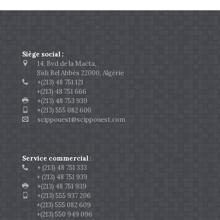
Siège social :
14, Bvd de la Macta,
Sidi Bel Abbès 22000, Algérie
+(213) 48 751 121
+(213) 48 751 666
+(213) 48 753 939
+(213) 555 082 600
scippouest@scippouest.com
Service commercial
:
+ (213) 48 751 333
+ (213) 48 751 939
+(213) 48 751 939
+(213) 555 937 206
+(213) 555 082 609
+(213) 550 949 096