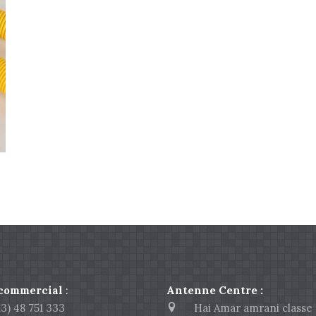
 commercial
:
Antenne Centre :
) 48 751 333
Hai Amar amrani classe 