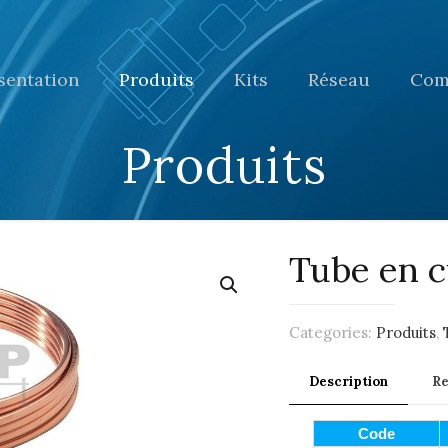
sentation
Produits
Kits
Réseau
Com
Produits
Tube en c
Categories:
Produits
,
Description
R
Code