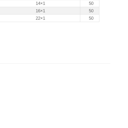
14×1
50
16×1
50
22×1
50