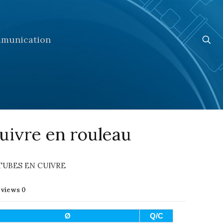
munication
uivre en rouleau
TUBES EN CUIVRE
eviews
0
Ø
Q/C