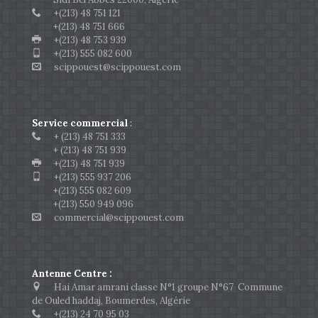
+(213) 48 751 121
+(213) 48 751 666
+(213) 48 753 939
+(213) 555 082 600
scippouest@scippouest.com
Service commercial
:
+ (213) 48 751 333
+ (213) 48 751 939
+(213) 48 751 939
+(213) 555 937 206
+(213) 555 082 609
+(213) 550 949 096
commercial@scippouest.com
Antenne Centre :
Hai Amar amrani classe N°1 groupe N°67 Commune
de Ouled haddaj, Boumerdes, Algérie
+(213) 24 70 95 03