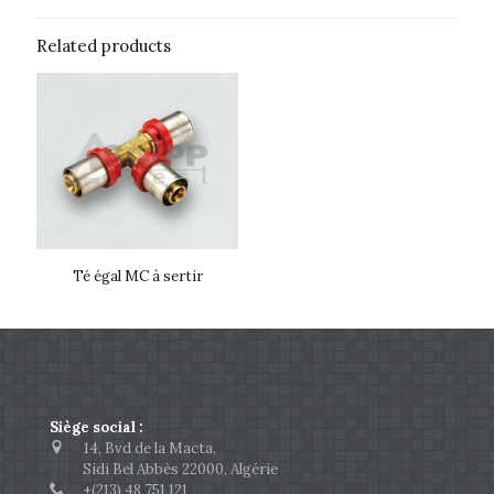
Related products
Té égal MC à sertir
Siège social :
14, Bvd de la Macta,
Sidi Bel Abbès 22000, Algérie
+(213) 48 751 121