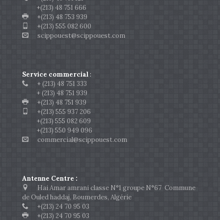
+(213) 48 751 666
+(213) 48 753 939
+(213) 555 082 600
scippouest@scippouest.com
Service commercial
:
+ (213) 48 751 333
+ (213) 48 751 939
+(213) 48 751 939
+(213) 555 937 206
+(213) 555 082 609
+(213) 550 949 096
commercial@scippouest.com
Antenne Centre :
Hai Amar amrani classe N°1 groupe N°67 Commune
de Ouled haddaj, Boumerdes, Algérie
+(213) 24 70 95 03
+(213) 24 70 95 03