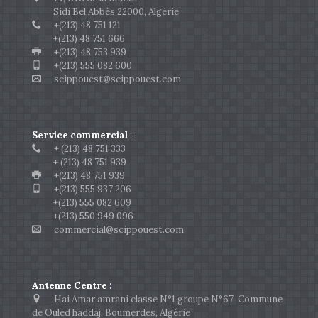
Sidi Bel Abbès 22000, Algérie
+(213) 48 751 121
+(213) 48 751 666
+(213) 48 753 939
+(213) 555 082 600
scippouest@scippouest.com
Service commercial
:
+ (213) 48 751 333
+ (213) 48 751 939
+(213) 48 751 939
+(213) 555 937 206
+(213) 555 082 609
+(213) 550 949 096
commercial@scippouest.com
Antenne Centre :
Hai Amar amrani classe N°1 groupe N°67 Commune
de Ouled haddaj, Boumerdes, Algérie