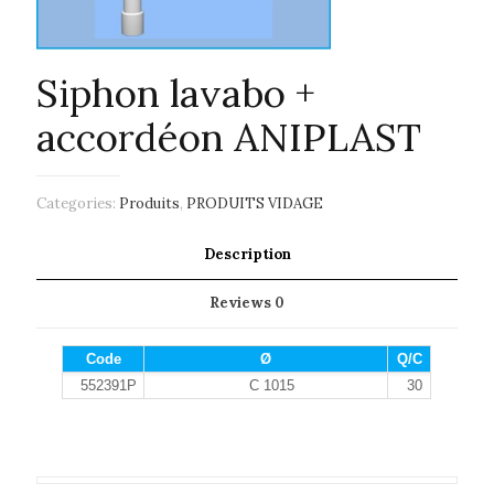
Siphon lavabo +
accordéon ANIPLAST
Categories:
Produits
,
PRODUITS VIDAGE
Description
Reviews
0
Code
Ø
Q/C
552391P
C 1015
30