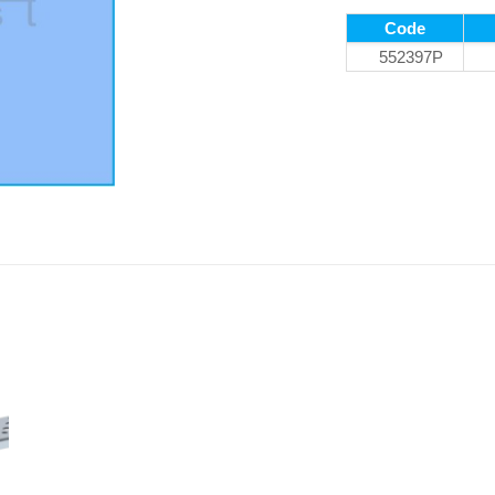
Code
552397P