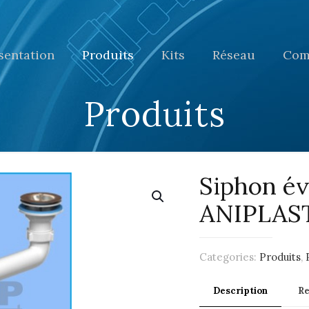
sentation
Produits
Kits
Réseau
Com
Produits
Siphon év
ANIPLAS
Categories:
Produits
,
Description
R