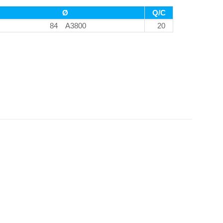
Ø
Q/C
84 A3800
20