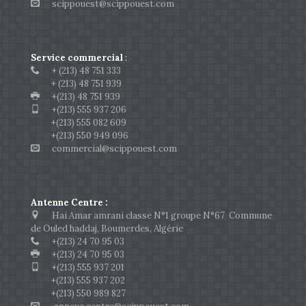
scippouest@scippouest.com
Service commercial
:
+ (213) 48 751 333
+ (213) 48 751 939
+(213) 48 751 939
+(213) 555 937 206
+(213) 555 082 609
+(213) 550 949 096
commercial@scippouest.com
Antenne Centre :
Hai Amar amrani classe N°1 groupe N°67 Commune
de Ouled haddaj, Boumerdes, Algérie
+(213) 24 70 95 03
+(213) 24 70 95 03
+(213) 555 937 201
+(213) 555 937 202
+(213) 550 989 827