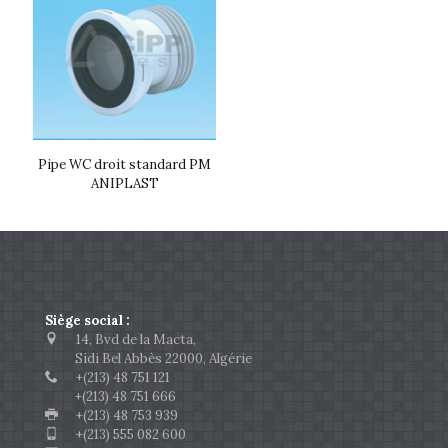
Pipe WC droit standard PM
ANIPLAST
Siège social :
14, Bvd de la Macta,
Sidi Bel Abbès 22000, Algérie
+(213) 48 751 121
+(213) 48 751 666
+(213) 48 753 939
+(213) 555 082 600