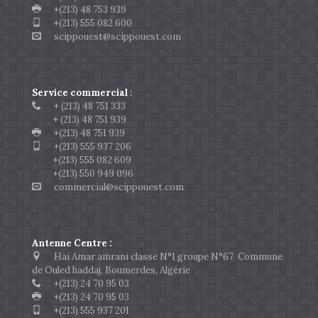
+(213) 48 753 939
+(213) 555 082 600
scippouest@scippouest.com
Service commercial
:
+ (213) 48 751 333
+ (213) 48 751 939
+(213) 48 751 939
+(213) 555 937 206
+(213) 555 082 609
+(213) 550 949 096
commercial@scippouest.com
Antenne Centre :
Hai Amar amrani classe N°1 groupe N°67 Commune
de Ouled haddaj, Boumerdes, Algérie
+(213) 24 70 95 03
+(213) 24 70 95 03
+(213) 555 937 201