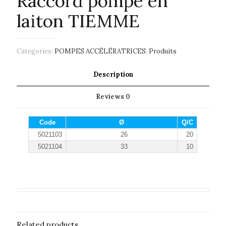
Raccord pompe en
laiton TIEMME
Categories:
POMPES ACCÉLÉRATRICES
,
Produits
Description
Reviews
0
Code
Ø
Q/C
5021103
26
20
5021104
33
10
Related products