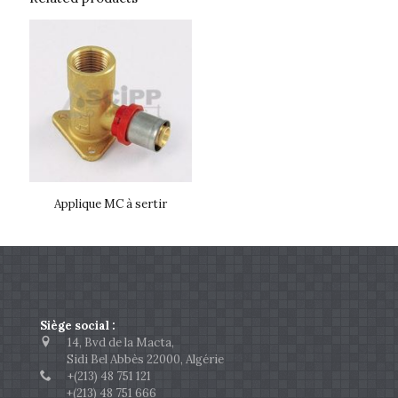
Applique MC à sertir
Siège social :
14, Bvd de la Macta,
Sidi Bel Abbès 22000, Algérie
+(213) 48 751 121
+(213) 48 751 666