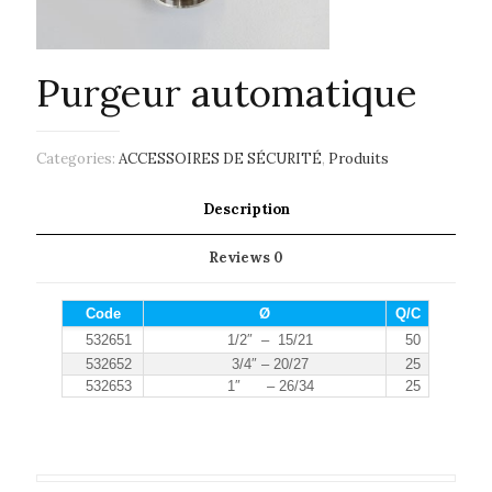
Purgeur automatique
Categories:
ACCESSOIRES DE SÉCURITÉ
,
Produits
Description
Reviews
0
Code
Ø
Q/C
532651
1/2″ – 15/21
50
532652
3/4″ – 20/27
25
532653
1″ – 26/34
25