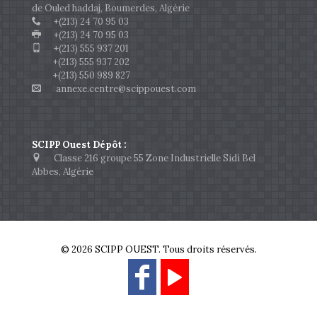
de Ouled haddaj, Boumerdes, Algérie
+(213) 24 70 95 03
+(213) 24 70 95 03
+(213) 555 937 201
+(213) 555 937 202
+(213) 550 989 827
annexe.centre@scippouest.com
SCIPP Ouest Dépôt :
Classe 216 groupe 55 Zone Industrielle Sidi Bel
Abbes, Algérie
© 2026 SCIPP OUEST. Tous droits réservés.