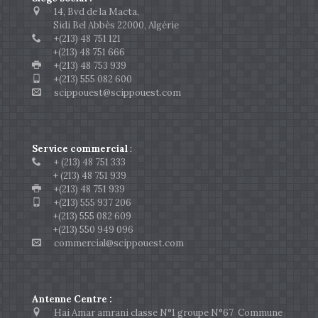
14, Bvd de la Macta,
Sidi Bel Abbès 22000, Algérie
+(213) 48 751 121
+(213) 48 751 666
+(213) 48 753 939
+(213) 555 082 600
scippouest@scippouest.com
Service commercial
:
+ (213) 48 751 333
+ (213) 48 751 939
+(213) 48 751 939
+(213) 555 937 206
+(213) 555 082 609
+(213) 550 949 096
commercial@scippouest.com
Antenne Centre :
Hai Amar amrani classe N°1 groupe N°67 Commune