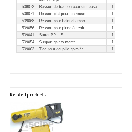
verrouillage
509072
Ressort de traction pour cintreuse
1
509071
Ressort plat pour cintreuse
1
509068
Ressort pour balai charbon
1
509056
Ressort pour pince à sertir
1
509041
Stator PP – E
1
509054
Support galets monte
1
509063
Tige pour goupille spiralée
1
Related products