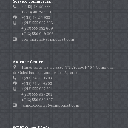
Service commercial
:
+ (213) 48 751 333
+ (213) 48 751 939
+(213) 48 751 939
+(213) 555 937 206
+(213) 555 082 609
+(213) 550 949 096
commercial@scippouest.com
Antenne Centre :
Hai Amar amrani classe N°1 groupe N°67 Commune
de Ouled haddaj, Boumerdes, Algérie
+(213) 24 70 95 03
+(213) 24 70 95 03
+(213) 555 937 201
+(213) 555 937 202
+(213) 550 989 827
annexe.centre@scippouest.com
SCIPP Ouest Dépôt :