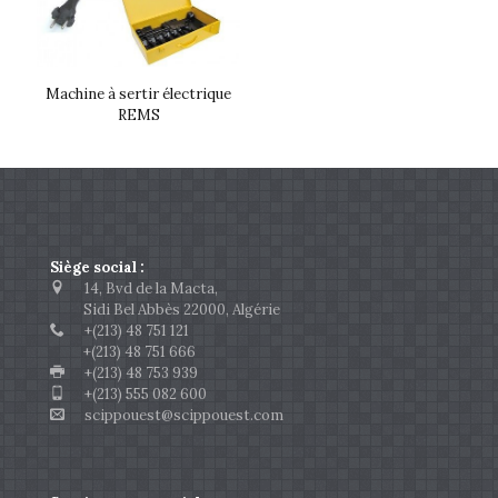
Machine à sertir électrique
REMS
Siège social :
14, Bvd de la Macta,
Sidi Bel Abbès 22000, Algérie
+(213) 48 751 121
+(213) 48 751 666
+(213) 48 753 939
+(213) 555 082 600
scippouest@scippouest.com