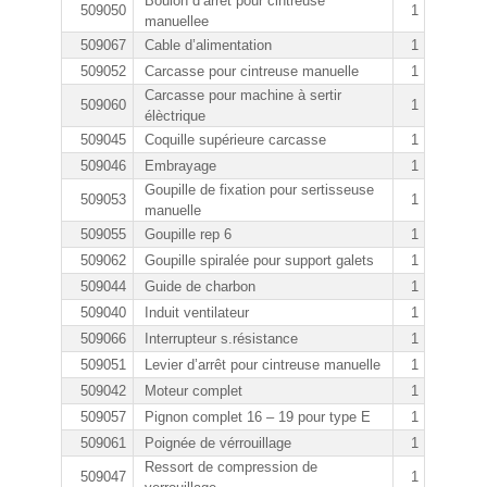
Boulon d’arrêt pour cintreuse
509050
1
manuellee
509067
Cable d’alimentation
1
509052
Carcasse pour cintreuse manuelle
1
Carcasse pour machine à sertir
509060
1
élèctrique
509045
Coquille supérieure carcasse
1
509046
Embrayage
1
Goupille de fixation pour sertisseuse
509053
1
manuelle
509055
Goupille rep 6
1
509062
Goupille spiralée pour support galets
1
509044
Guide de charbon
1
509040
Induit ventilateur
1
509066
Interrupteur s.résistance
1
509051
Levier d’arrêt pour cintreuse manuelle
1
509042
Moteur complet
1
509057
Pignon complet 16 – 19 pour type E
1
509061
Poignée de vérrouillage
1
Ressort de compression de
509047
1