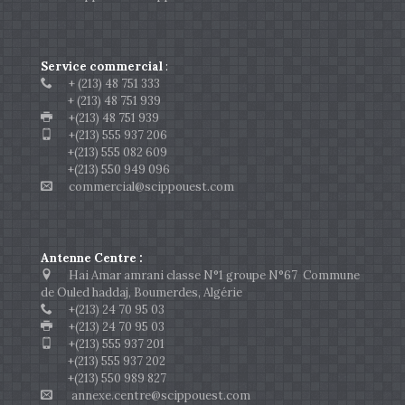
Service commercial
:
+ (213) 48 751 333
+ (213) 48 751 939
+(213) 48 751 939
+(213) 555 937 206
+(213) 555 082 609
+(213) 550 949 096
commercial@scippouest.com
Antenne Centre :
Hai Amar amrani classe N°1 groupe N°67 Commune
de Ouled haddaj, Boumerdes, Algérie
+(213) 24 70 95 03
+(213) 24 70 95 03
+(213) 555 937 201
+(213) 555 937 202
+(213) 550 989 827
annexe.centre@scippouest.com