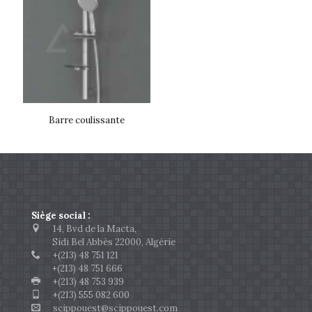
Barre coulissante
Siège social :
14, Bvd de la Macta,
Sidi Bel Abbès 22000, Algérie
+(213) 48 751 121
+(213) 48 751 666
+(213) 48 753 939
+(213) 555 082 600
scippouest@scippouest.com