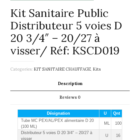
Kit Sanitaire Public
Distributeur 5 voies D
20 3/4″ – 20/27 à
visser/ Réf: KSCD019
Categories:
KIT SANITAIRE CHAUFFAGE
,
Kits
Description
Reviews
0
Désignation
U
Qnt
Tube MC PEX/AL/PEX alimentaire D 20
ML
100
(100 ML)
Distributeur 5 voies D 20 3/4″ – 20/27 à
U
16
visser