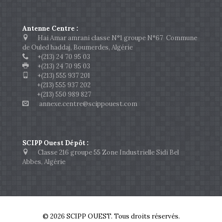
Antenne Centre :
Hai Amar amrani classe N°1 groupe N°67 Commune
de Ouled haddaj, Boumerdes, Algérie
+(213) 24 70 95 03
+(213) 24 70 95 03
+(213) 555 937 201
+(213) 555 937 202
+(213) 550 989 827
annexe.centre@scippouest.com
SCIPP Ouest Dépôt :
Classe 216 groupe 55 Zone Industrielle Sidi Bel
Abbes, Algérie
© 2026 SCIPP OUEST. Tous droits réservés.