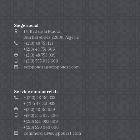
Siège social :
14, Bvd de la Macta,
Sidi Bel Abbès 22000, Algérie
+(213) 48 751 121
+(213) 48 751 666
+(213) 48 753 939
+(213) 555 082 600
scippouest@scippouest.com
Service commercial
:
+ (213) 48 751 333
+ (213) 48 751 939
+(213) 48 751 939
+(213) 555 937 206
+(213) 555 082 609
+(213) 550 949 096
commercial@scippouest.com