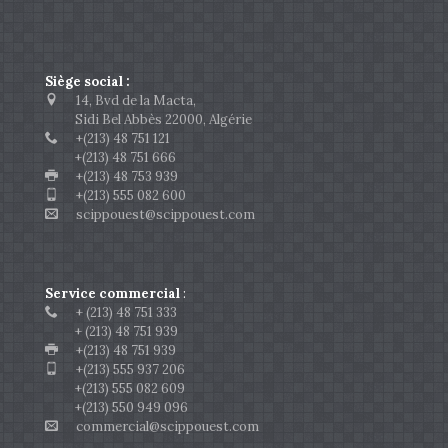
Siège social :
14, Bvd de la Macta,
Sidi Bel Abbès 22000, Algérie
+(213) 48 751 121
+(213) 48 751 666
+(213) 48 753 939
+(213) 555 082 600
scippouest@scippouest.com
Service commercial
:
+ (213) 48 751 333
+ (213) 48 751 939
+(213) 48 751 939
+(213) 555 937 206
+(213) 555 082 609
+(213) 550 949 096
commercial@scippouest.com