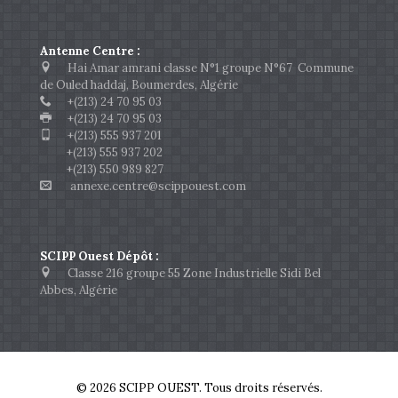
Antenne Centre :
Hai Amar amrani classe N°1 groupe N°67 Commune
de Ouled haddaj, Boumerdes, Algérie
+(213) 24 70 95 03
+(213) 24 70 95 03
+(213) 555 937 201
+(213) 555 937 202
+(213) 550 989 827
annexe.centre@scippouest.com
SCIPP Ouest Dépôt :
Classe 216 groupe 55 Zone Industrielle Sidi Bel
Abbes, Algérie
© 2026 SCIPP OUEST. Tous droits réservés.