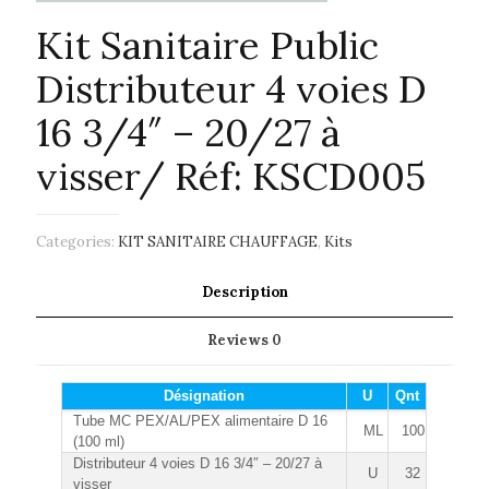
Kit Sanitaire Public
Distributeur 4 voies D
16 3/4″ – 20/27 à
visser/ Réf: KSCD005
Categories:
KIT SANITAIRE CHAUFFAGE
,
Kits
Description
Reviews
0
Désignation
U
Qnt
Tube MC PEX/AL/PEX alimentaire D 16
ML
100
(100 ml)
Distributeur 4 voies D 16 3/4″ – 20/27 à
U
32
visser