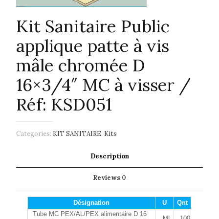
Kit Sanitaire Public
applique patte à vis
mâle chromée D
16×3/4″ MC à visser /
Réf: KSD051
Categories:
KIT SANITAIRE
,
Kits
Description
Reviews
0
Désignation
U
Qnt
Tube MC PEX/AL/PEX alimentaire D 16
ML
100