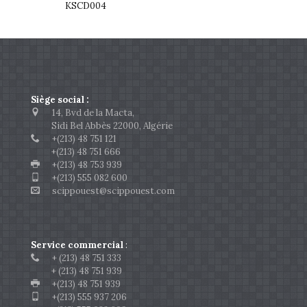
KSCD004
Siège social :
14, Bvd de la Macta,
Sidi Bel Abbès 22000, Algérie
+(213) 48 751 121
+(213) 48 751 666
+(213) 48 753 939
+(213) 555 082 600
scippouest@scippouest.com
Service commercial
:
+ (213) 48 751 333
+ (213) 48 751 939
+(213) 48 751 939
+(213) 555 937 206