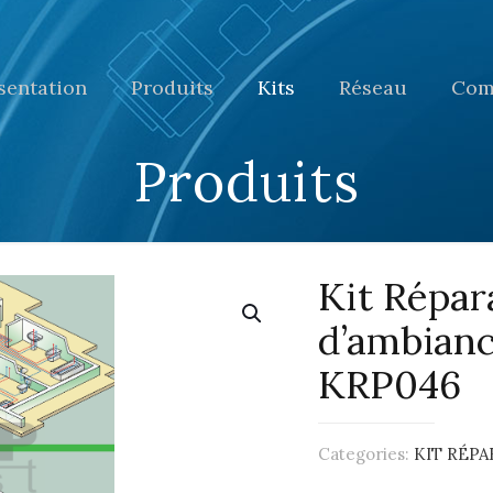
sentation
Produits
Kits
Réseau
Com
Produits
Kit Répar
d’ambiance
KRP046
Categories:
KIT RÉP