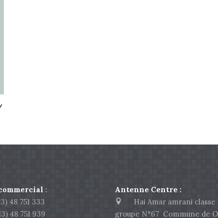
/
 commercial
:
Antenne Centre :
) 48 751 333
Hai Amar amrani classe 
 48 751 939
groupe N°67 Commune de O