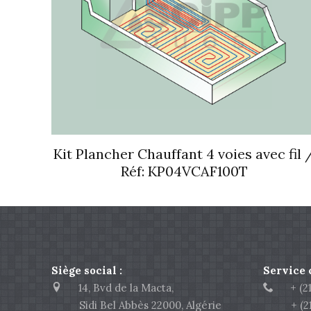
Kit Plancher Chauffant 4 voies avec fil 
Réf: KP04VCAF100T
Siège social :
Service
14, Bvd de la Macta,
+ (213
Sidi Bel Abbès 22000, Algérie
+ (213)