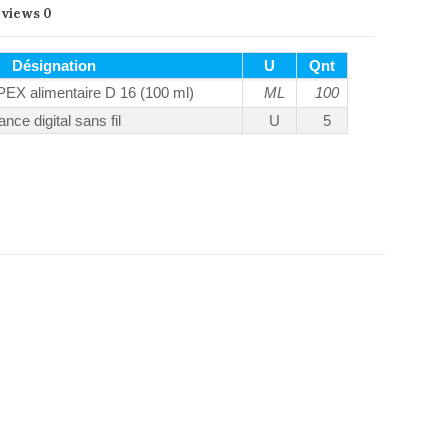
eviews
0
Désignation
U
Qnt
X alimentaire D 16 (100 ml)
ML
100
ce digital sans fil
U
5