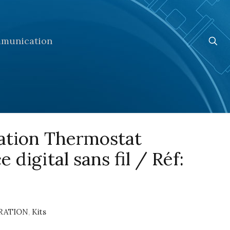
munication
ation Thermostat
 digital sans fil / Réf:
ARATION
,
Kits