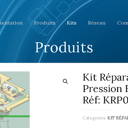
sentation
Produits
Kits
Réseau
Com
Produits
Kit Répar
Pression 
Réf: KRP
Categories:
KIT RÉP