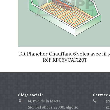
Kit Plancher Chauffant 6 voies avec fil 
Réf: KP06VCAF120T
Siège social :
Service
14, Bvd de la Macta,
+ (213
Sidi Bel Abbès 22000, Algérie
+ (213)