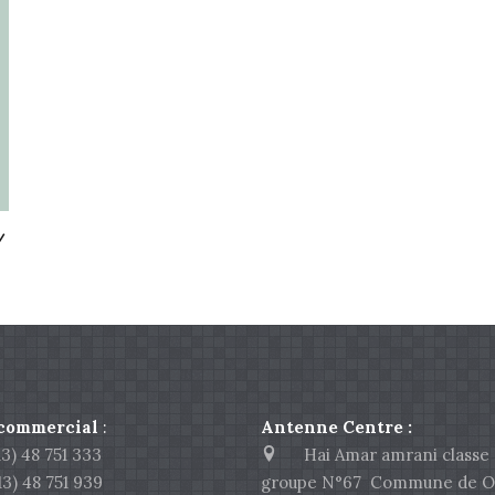
/
 commercial
:
Antenne Centre :
) 48 751 333
Hai Amar amrani classe 
 48 751 939
groupe N°67 Commune de O