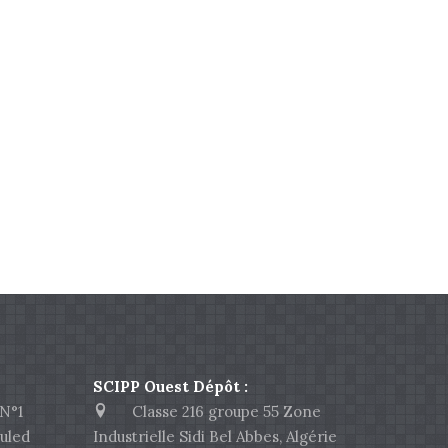
SCIPP Ouest Dépôt :
N°1
Classe 216 groupe 55 Zone
uled
Industrielle Sidi Bel Abbes, Algérie