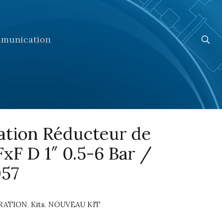
munication
ation Réducteur de
FxF D 1″ 0.5-6 Bar /
057
ARATION
,
Kits
,
NOUVEAU KIT