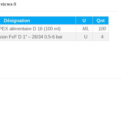
eviews
0
Désignation
U
Qnt
X alimentaire D 16 (100 ml)
ML
100
ion FxF D 1″ – 26/34 0.5-6 bar
U
4