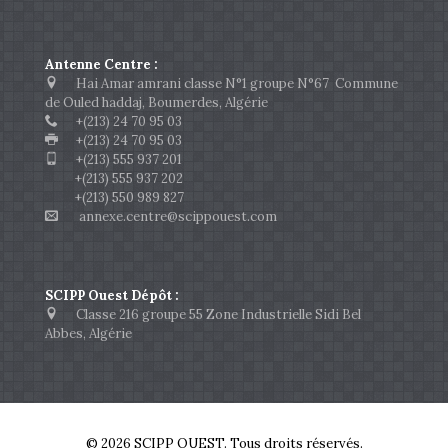
Antenne Centre :
Hai Amar amrani classe N°1 groupe N°67 Commune
de Ouled haddaj, Boumerdes, Algérie
+(213) 24 70 95 03
+(213) 24 70 95 03
+(213) 555 937 201
+(213) 555 937 202
+(213) 550 989 827
annexe.centre@scippouest.com
SCIPP Ouest Dépôt :
Classe 216 groupe 55 Zone Industrielle Sidi Bel
Abbes, Algérie
© 2026 SCIPP OUEST. Tous droits réservés.