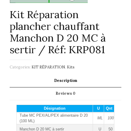
Kit Réparation
plancher chauffant
Manchon D 20 MC à
sertir / Réf: KRP081
Categories:
KIT RÉPARATION
,
Kits
Description
Reviews
0
Désignation
U
Qnt
Tube MC PEX/AL/PEX alimentaire D 20
ML
100
(100 ML)
Manchon D 20 MC à sertir
U
50