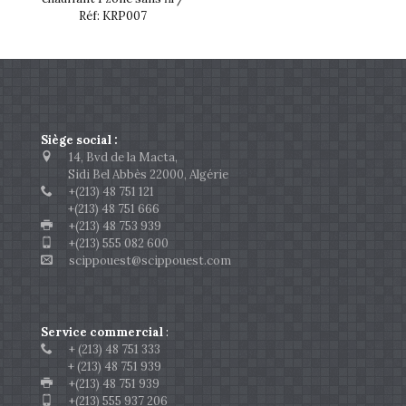
Réf: KRP007
Siège social :
14, Bvd de la Macta,
Sidi Bel Abbès 22000, Algérie
+(213) 48 751 121
+(213) 48 751 666
+(213) 48 753 939
+(213) 555 082 600
scippouest@scippouest.com
Service commercial
:
+ (213) 48 751 333
+ (213) 48 751 939
+(213) 48 751 939
+(213) 555 937 206