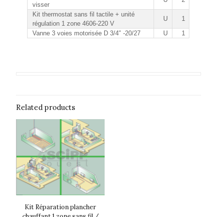
visser
Kit thermostat sans fil tactile + unité
U
1
régulation 1 zone 4606-220 V
Vanne 3 voies motorisée D 3/4″ -20/27
U
1
Related products
Kit Réparation plancher
chauffant 1 zone sans fil /