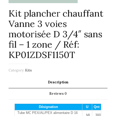
Kit plancher chauffant
Vanne 3 voies
motorisée D 3/4″ sans
fil – 1 zone / Réf:
KP01ZDSF1150T
Category:
Kits
Description
Reviews
0
Désignation
U
Qnt
Tube MC PEX/AL/PEX alimentaire D 16
ML
300