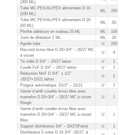
(300 ML)
Tube MC PEX/AL/PEX alimentaire D 16
ML
200
(100 ML)
Tube MC PEX/AL/PEX alimentaire D 20
ML
50
(50 ML)
Plinthe adhésive en rouleau 25 ML
ML
100
Joint de dilatation 2 ML
ML
20
Agrafe tube
U
250
Raccord écrou libre D 20×3/4″ – 20/27 MC
U
4
à visser
Té mâle D 3/4″ – 20/27 laiton
U
1
Coude FxF D 3/4″ – 20/27 laiton
U
2
Réduction MxF D 3/4″ x 1/2″
U
2
-20/27×15/21 laiton
Purgeur automatique D1/2″ – 15/21
U
2
Vanne d’arrêt coudée écrou libre avec
mamelon D 20×3/4″ – 20/27 MC à visser
U
1
Rouge
Vanne d’arrêt coudée écrou libre avec
mamelon D 20×3/4″ – 20/27 MC à visser
U
1
Bleu
Support distributeur 3/4″ – 20/27(Paire)
U
1
Distributeur 5 voies D 16 3/4″ -20/27 à
U
2