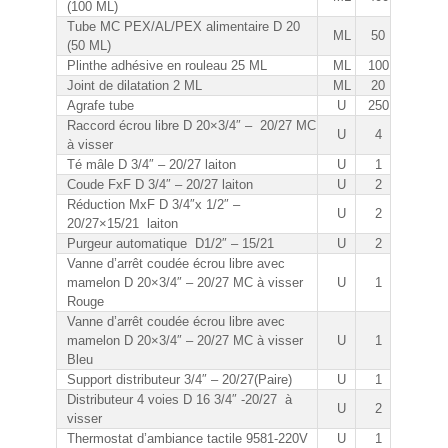
(100 ML)
Tube MC PEX/AL/PEX alimentaire D 20
ML
50
(50 ML)
Plinthe adhésive en rouleau 25 ML
ML
100
Joint de dilatation 2 ML
ML
20
Agrafe tube
U
250
Raccord écrou libre D 20×3/4″ – 20/27 MC
U
4
à visser
Té mâle D 3/4″ – 20/27 laiton
U
1
Coude FxF D 3/4″ – 20/27 laiton
U
2
Réduction MxF D 3/4″x 1/2″ –
U
2
20/27×15/21 laiton
Purgeur automatique D1/2″ – 15/21
U
2
Vanne d’arrêt coudée écrou libre avec
mamelon D 20×3/4″ – 20/27 MC à visser
U
1
Rouge
Vanne d’arrêt coudée écrou libre avec
mamelon D 20×3/4″ – 20/27 MC à visser
U
1
Bleu
Support distributeur 3/4″ – 20/27(Paire)
U
1
Distributeur 4 voies D 16 3/4″ -20/27 à
U
2
visser
Thermostat d’ambiance tactile 9581-220V
U
1