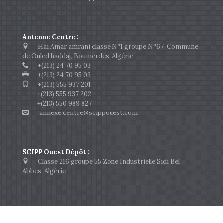
Antenne Centre :
Hai Amar amrani classe N°1 groupe N°67 Commune
de Ouled haddaj, Boumerdes, Algérie
+(213) 24 70 95 03
+(213) 24 70 95 03
+(213) 555 937 201
+(213) 555 937 202
+(213) 550 989 827
annexe.centre@scippouest.com
SCIPP Ouest Dépôt :
Classe 216 groupe 55 Zone Industrielle Sidi Bel
Abbes, Algérie