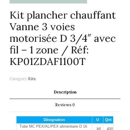
Kit plancher chauffant
Vanne 3 voies
motorisée D 3/4″ avec
fil – 1 zone / Réf:
KP01ZDAF1100T
Category:
Kits
Description
Reviews
0
Désignation
U
Qnt
Tube MC PEX/AL/PEX alimentaire D 16
ML
400