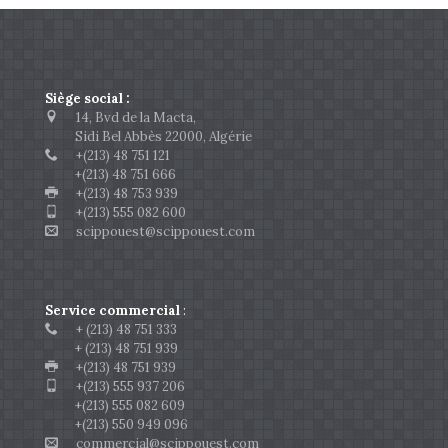
Siège social :
14, Bvd de la Macta,
Sidi Bel Abbès 22000, Algérie
+(213) 48 751 121
+(213) 48 751 666
+(213) 48 753 939
+(213) 555 082 600
scippouest@scippouest.com
Service commercial
:
+ (213) 48 751 333
+ (213) 48 751 939
+(213) 48 751 939
+(213) 555 937 206
+(213) 555 082 609
+(213) 550 949 096
commercial@scippouest.com