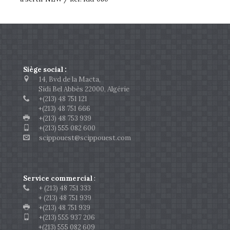
Siège social :
14, Bvd de la Macta,
Sidi Bel Abbès 22000, Algérie
+(213) 48 751 121
+(213) 48 751 666
+(213) 48 753 939
+(213) 555 082 600
scippouest@scippouest.com
Service commercial
:
+ (213) 48 751 333
+ (213) 48 751 939
+(213) 48 751 939
+(213) 555 937 206
+(213) 555 082 609