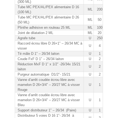
(300 ML)
Tube MC PEX/AL/PEX alimentaire D 16
ML
200
(100 ML)
Tube MC PEX/AL/PEX alimentaire D 26
ML
50
(50 ML)
Plinthe adhésive en rouleau 25 ML
ML
100
Joint de dilatation 2 ML
ML
20
Agrafe tube
U
250
Raccord écrou libre D 26×1″ – 26/34 MC à
U
4
visser
Té mâle D 1″ – 26/34 laiton
U
1
Coude FxF D 1″ – 26/34 laiton
U
2
Réduction MxF D 1″ x 1/2″ -26/34x 15/21
U
2
laiton
Purgeur automatique D1/2″- 15/21
U
2
Vanne d’arrêt coudée écrou libre avec
mamelon D 26×3/4″ – 20/27 MC à visser
U
1
Rouge
Vanne d’arrêt coudée écrou libre avec
mamelon D 26×3/4″ – 20/27 MC à visser
U
1
Bleu
Support distributeur 1″ – 26/34 (Paire)
U
1
Distributeur 5 voies D 16 1″- 26/34 à
U
2