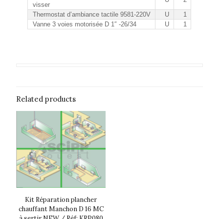
visser
Thermostat d’ambiance tactile 9581-220V
U
1
Vanne 3 voies motorisée D 1″ -26/34
U
1
Related products
Kit Réparation plancher
chauffant Manchon D 16 MC
à sertir NEW / Réf: KRP080