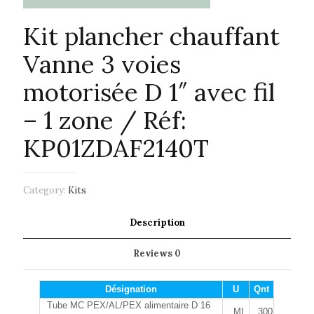
Kit plancher chauffant
Vanne 3 voies
motorisée D 1″ avec fil
– 1 zone / Réf:
KP01ZDAF2140T
Category:
Kits
Description
Reviews
0
Désignation
U
Qnt
Tube MC PEX/AL/PEX alimentaire D 16
ML
300