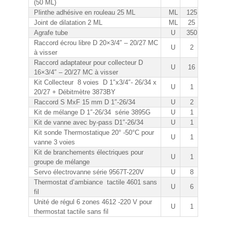
(50 ML)
Plinthe adhésive en rouleau 25 ML
ML
125
Joint de dilatation 2 ML
ML
25
Agrafe tube
U
350
Raccord écrou libre D 20×3/4″ – 20/27 MC
U
2
à visser
Raccord adaptateur pour collecteur D
U
16
16×3/4″ – 20/27 MC à visser
Kit Collecteur 8 voies D 1″x3/4″- 26/34 x
U
1
20/27 + Débitmètre 3873BY
Raccord S MxF 15 mm D 1″-26/34
U
2
Kit de mélange D 1″-26/34 série 3895G
U
1
Kit de vanne avec by-pass D1″-26/34
U
1
Kit sonde Thermostatique 20° -50°C pour
U
1
vanne 3 voies
Kit de branchements électriques pour
U
1
groupe de mélange
Servo électrovanne série 9567T-220V
U
8
Thermostat d’ambiance tactile 4601 sans
U
6
fil
Unité de régul 6 zones 4612 -220 V pour
U
1
thermostat tactile sans fil