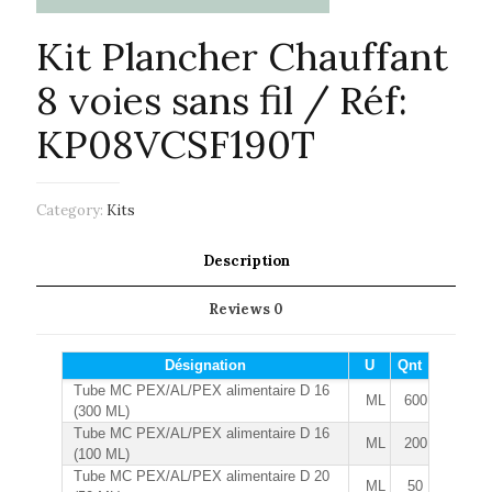
Kit Plancher Chauffant
8 voies sans fil / Réf:
KP08VCSF190T
Category:
Kits
Description
Reviews
0
Désignation
U
Qnt
Tube MC PEX/AL/PEX alimentaire D 16
ML
600
(300 ML)
Tube MC PEX/AL/PEX alimentaire D 16
ML
200
(100 ML)
Tube MC PEX/AL/PEX alimentaire D 20
ML
50