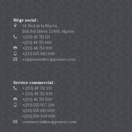
Siège social :
14, Bvd de la Macta,
Sidi Bel Abbès 22000, Algérie
+(213) 48 751 121
+(213) 48 751 666
+(213) 48 753 939
+(213) 555 082 600
scippouest@scippouest.com
Service commercial
:
+ (213) 48 751 333
+ (213) 48 751 939
+(213) 48 751 939
+(213) 555 937 206
+(213) 555 082 609
+(213) 550 949 096
commercial@scippouest.com