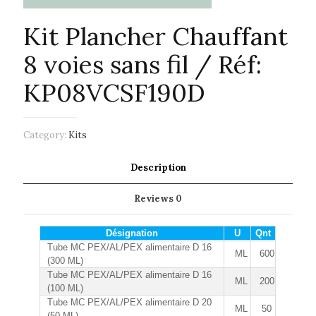
Kit Plancher Chauffant
8 voies sans fil / Réf:
KP08VCSF190D
Category:
Kits
Description
Reviews
0
Désignation
U
Qnt
Tube MC PEX/AL/PEX alimentaire D 16
ML
600
(300 ML)
Tube MC PEX/AL/PEX alimentaire D 16
ML
200
(100 ML)
Tube MC PEX/AL/PEX alimentaire D 20
ML
50
(50 ML)