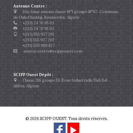
Antenne Centre :
Hai Amar amrani classe N°1 groupe N°67 Commune
de Ouled haddaj, Boumerdes, Algérie
+(213) 24 70 95 03
+(213) 24 70 95 03
+(213) 555 937 201
+(213) 555 937 202
+(213) 550 989 827
annexe.centre@scippouest.com
SCIPP Ouest Dépôt :
Classe 216 groupe 55 Zone Industrielle Sidi Bel
Abbes, Algérie
© 2026 SCIPP OUEST. Tous droits réservés.