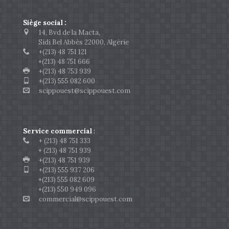
Siège social :
14, Bvd de la Macta,
Sidi Bel Abbès 22000, Algérie
+(213) 48 751 121
+(213) 48 751 666
+(213) 48 753 939
+(213) 555 082 600
scippouest@scippouest.com
Service commercial
:
+ (213) 48 751 333
+ (213) 48 751 939
+(213) 48 751 939
+(213) 555 937 206
+(213) 555 082 609
+(213) 550 949 096
commercial@scippouest.com