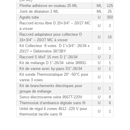
Plinthe adhésive en rouleau 25 ML
ML
125
Joint de dilatation 2 ML
ML
25
Agrafe tube
U
350
Raccord écrou libre D 20×3/4″ – 20/27 MC
U
2
à visser
Raccord adaptateur pour collecteur D
U
16
16×3/4″ – 20/27 MC à visser
Kit Collecteur 8 voies D 1″x3/4″- 26/34 x
U
1
20/27 + Débitmètre 3873BY
Raccord S MxF 15 mm D 1″-26/34
U
2
Kit de mélange D 1″-26/34 série 3895G
U
1
Kit de vanne avec by-pass D1″-26/34
U
1
Kit sonde Thermostatique 20° -50°C pour
U
1
vanne 3 voies
Kit de branchements électriques pour
U
1
groupe de mélange
Servo électrovanne série 9567T-220V
U
8
Thermostat d’ambiance digitale sans fil
U
6
Unité de régul 6 zones 4612 -220 V pour
U
1
thermostat tactile sans fil