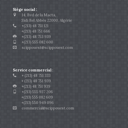
Siège social :
14, Bvd de la Macta,
Sidi Bel Abbès 22000, Algérie
+(213) 48 751 121
+(213) 48 751 666
+(213) 48 753 939
+(213) 555 082 600
scippouest@scippouest.com
Service commercial
:
+ (213) 48 751 333
+ (213) 48 751 939
+(213) 48 751 939
+(213) 555 937 206
+(213) 555 082 609
+(213) 550 949 096
commercial@scippouest.com