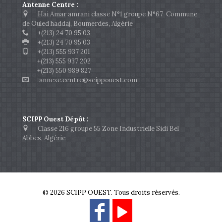
Antenne Centre :
Hai Amar amrani classe N°1 groupe N°67 Commune
de Ouled haddaj, Boumerdes, Algérie
+(213) 24 70 95 03
+(213) 24 70 95 03
+(213) 555 937 201
+(213) 555 937 202
+(213) 550 989 827
annexe.centre@scippouest.com
SCIPP Ouest Dépôt :
Classe 216 groupe 55 Zone Industrielle Sidi Bel
Abbes, Algérie
© 2026 SCIPP OUEST. Tous droits réservés.