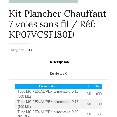
Kit Plancher Chauffant
7 voies sans fil / Réf:
KP07VCSF180D
Category:
Kits
Description
Reviews
0
Désignation
U
Qnt
Tube MC PEX/AL/PEX alimentaire D 16
ML
600
(300 ML)
Tube MC PEX/AL/PEX alimentaire D 16
ML
100
(100 ML)
Tube MC PEX/AL/PEX alimentaire D 20
ML
50
(50 ML)