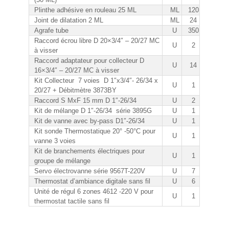
Plinthe adhésive en rouleau 25 ML
ML
120
Joint de dilatation 2 ML
ML
24
Agrafe tube
U
350
Raccord écrou libre D 20×3/4″ – 20/27 MC
U
2
à visser
Raccord adaptateur pour collecteur D
U
14
16×3/4″ – 20/27 MC à visser
Kit Collecteur 7 voies D 1″x3/4″- 26/34 x
U
1
20/27 + Débitmètre 3873BY
Raccord S MxF 15 mm D 1″-26/34
U
2
Kit de mélange D 1″-26/34 série 3895G
U
1
Kit de vanne avec by-pass D1″-26/34
U
1
Kit sonde Thermostatique 20° -50°C pour
U
1
vanne 3 voies
Kit de branchements électriques pour
U
1
groupe de mélange
Servo électrovanne série 9567T-220V
U
7
Thermostat d’ambiance digitale sans fil
U
6
Unité de régul 6 zones 4612 -220 V pour
U
1
thermostat tactile sans fil