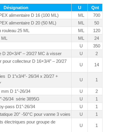
Désignation
U
Qnt
EX alimentaire D 16 (100 ML)
ML
700
EX alimentaire D 20 (50 ML)
ML
50
n rouleau 25 ML
ML
120
 2 ML
ML
24
U
350
e D 20×3/4″ – 20/27 MC à visser
U
2
 pour collecteur D 16×3/4″ – 20/27
U
14
oies D 1″x3/4″- 26/34 x 20/27 +
U
1
Y
 mm D 1″-26/34
U
2
1″-26/34 série 3895G
U
1
 by-pass D1″-26/34
U
1
atique 20° -50°C pour vanne 3 voies
U
1
s électriques pour groupe de
U
1