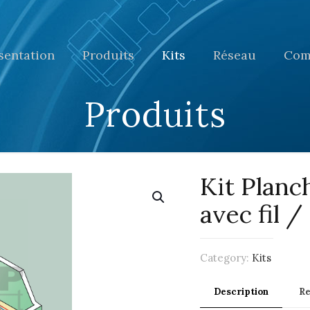
sentation
Produits
Kits
Réseau
Com
Produits
Kit Planc
avec fil 
Category:
Kits
Description
R