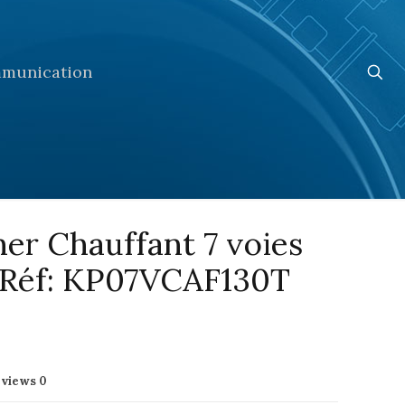
munication
her Chauffant 7 voies
/ Réf: KP07VCAF130T
eviews
0