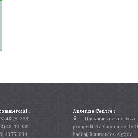
 commercial
:
Antenne Centre :
) 48 751 333
Hai Amar amrani classe 
 48 751 939
groupe N°67 Commune de O
 48 751 939
haddaj, Boumerdes, Algérie