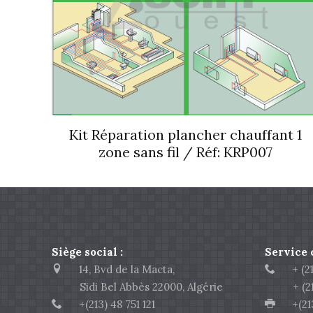
Kit Réparation plancher chauffant 1
zone sans fil / Réf: KRP007
Siège social :
Service
14, Bvd de la Macta,
+ (213
Sidi Bel Abbès 22000, Algérie
+ (213)
+(213) 48 751 121
+(213)