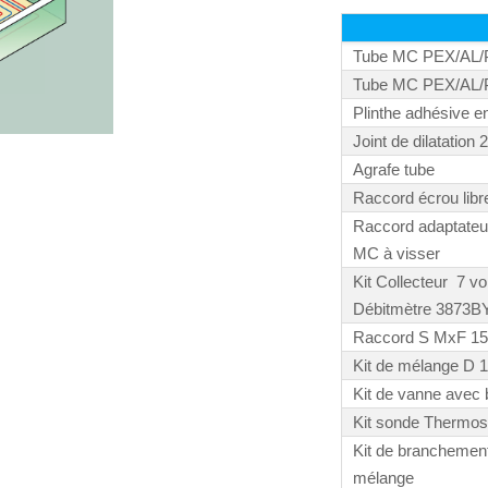
Tube MC PEX/AL/P
Tube MC PEX/AL/P
Plinthe adhésive e
Joint de dilatation
Agrafe tube
Raccord écrou libr
Raccord adaptateur
MC à visser
Kit Collecteur 7 v
Débitmètre 3873B
Raccord S MxF 15
Kit de mélange D 
Kit de vanne avec
Kit sonde Thermost
Kit de branchement
mélange