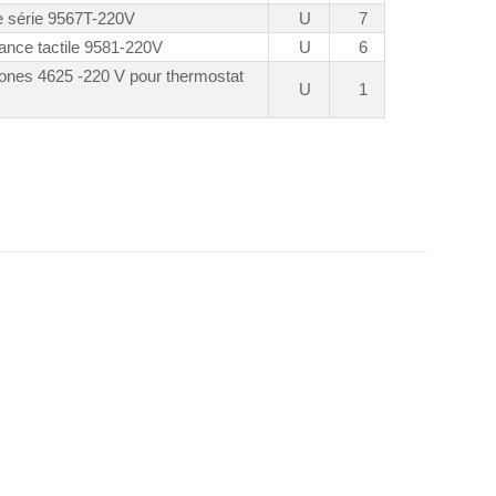
e série 9567T-220V
U
7
ance tactile 9581-220V
U
6
zones 4625 -220 V pour thermostat
U
1