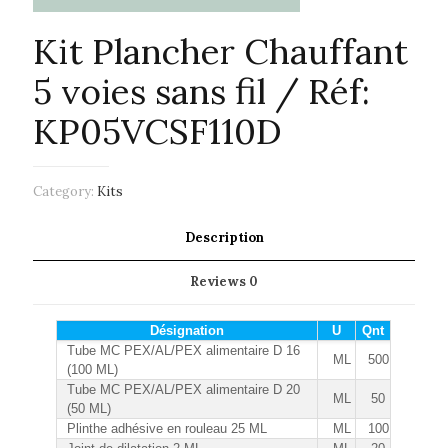
Kit Plancher Chauffant
5 voies sans fil / Réf:
KP05VCSF110D
Category:
Kits
Description
Reviews
0
Désignation
U
Qnt
Tube MC PEX/AL/PEX alimentaire D 16
ML
500
(100 ML)
Tube MC PEX/AL/PEX alimentaire D 20
ML
50
(50 ML)
Plinthe adhésive en rouleau 25 ML
ML
100