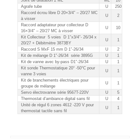
Joint de dilatation 2 ML
ML
20
Agrafe tube
U
250
Raccord écrou libre D 20×3/4″ – 20/27 MC
U
2
à visser
Raccord adaptateur pour collecteur D
U
10
16×3/4″ – 20/27 MC à visser
Kit Collecteur 5 voies D 1″x3/4″- 26/34 x
U
1
20/27 + Débitmètre 3873BY
Raccord S MxF 15 mm D 1″-26/34
U
2
Kit de mélange D 1″-26/34 série 3895G
U
1
Kit de vanne avec by-pass D1″-26/34
U
1
Kit sonde Thermostatique 20° -50°C pour
U
1
vanne 3 voies
Kit de branchements électriques pour
U
1
groupe de mélange
Servo électrovanne série 9567T-220V
U
5
Thermostat d’ambiance digital sans fil
U
4
Unité de régul 6 zones 4612 -220 V pour
U
1
thermostat tactile sans fil