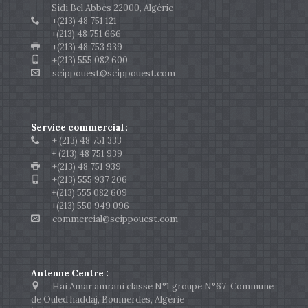
Sidi Bel Abbès 22000, Algérie
+(213) 48 751 121
+(213) 48 751 666
+(213) 48 753 939
+(213) 555 082 600
scippouest@scippouest.com
Service commercial
:
+ (213) 48 751 333
+ (213) 48 751 939
+(213) 48 751 939
+(213) 555 937 206
+(213) 555 082 609
+(213) 550 949 096
commercial@scippouest.com
Antenne Centre :
Hai Amar amrani classe N°1 groupe N°67 Commune
de Ouled haddaj, Boumerdes, Algérie