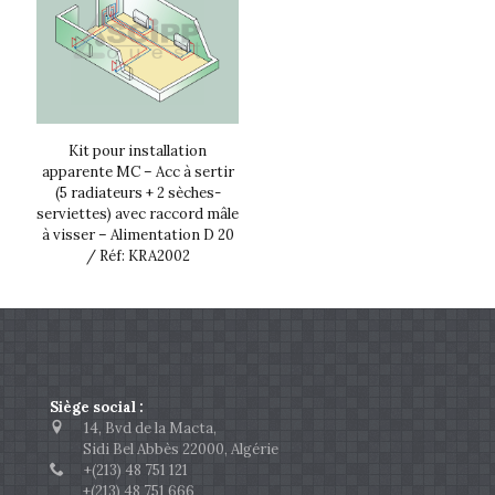
Kit pour installation
apparente MC – Acc à sertir
(5 radiateurs + 2 sèches-
serviettes) avec raccord mâle
à visser – Alimentation D 20
/ Réf: KRA2002
Siège social :
14, Bvd de la Macta,
Sidi Bel Abbès 22000, Algérie
+(213) 48 751 121
+(213) 48 751 666