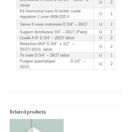
U
2
visser
Kit thermostat sans fil tactile +unité
U
1
régulation 1 zone 4606-220 V
Vanne 3 voies motorisée D 3/4″ – 20/27
U
1
Support distributeur 3/4″ – 20/27 (Paire)
U
1
Coude FxF D 3/4″ – 20/27 laiton
U
2
Reduction MxF D 3/4″ x 1/2″ –
U
2
20/27×15/21 laiton
Té male D 3/4″ – 20/27 laiton
U
1
Purgeur automatique D 1/2″ –
U
2
15/21
Related products