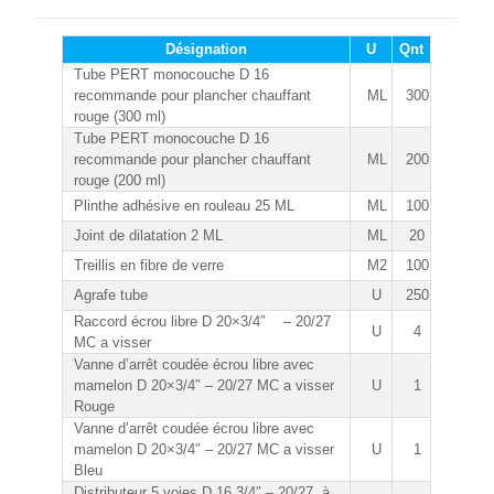
Désignation
U
Qnt
Tube PERT monocouche D 16
recommande pour plancher chauffant
ML
300
rouge (300 ml)
Tube PERT monocouche D 16
recommande pour plancher chauffant
ML
200
rouge (200 ml)
Plinthe adhésive en rouleau 25 ML
ML
100
Joint de dilatation 2 ML
ML
20
Treillis en fibre de verre
M2
100
Agrafe tube
U
250
Raccord écrou libre D 20×3/4″ – 20/27
U
4
MC a visser
Vanne d’arrêt coudée écrou libre avec
mamelon D 20×3/4″ – 20/27 MC a visser
U
1
Rouge
Vanne d’arrêt coudée écrou libre avec
mamelon D 20×3/4″ – 20/27 MC a visser
U
1
Bleu
Distributeur 5 voies D 16 3/4″ – 20/27 à