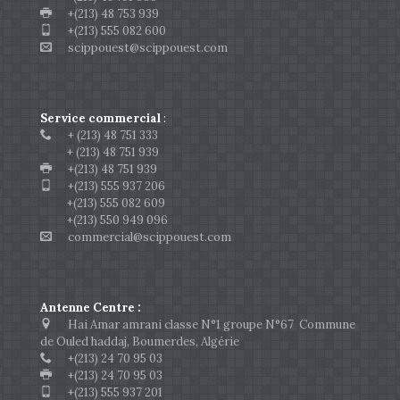
+(213) 48 753 939
+(213) 555 082 600
scippouest@scippouest.com
Service commercial
:
+ (213) 48 751 333
+ (213) 48 751 939
+(213) 48 751 939
+(213) 555 937 206
+(213) 555 082 609
+(213) 550 949 096
commercial@scippouest.com
Antenne Centre :
Hai Amar amrani classe N°1 groupe N°67 Commune
de Ouled haddaj, Boumerdes, Algérie
+(213) 24 70 95 03
+(213) 24 70 95 03
+(213) 555 937 201