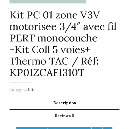
Kit PC 01 zone V3V
motorisee 3/4″ avec fil
PERT monocouche
+Kit Coll 5 voies+
Thermo TAC / Réf:
KP01ZCAF1310T
Category:
Kits
Description
Reviews
0