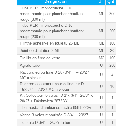
Désignation
U
Qnt
Tube PERT monocouche D 16
recommande pour plancher chauffant
ML
300
rouge (300 ml)
Tube PERT monocouche D 16
recommande pour plancher chauffant
ML
200
rouge (200 ml)
Plinthe adhésive en rouleau 25 ML
ML
100
Joint de dilatation 2 ML
ML
20
Treillis en fibre de verre
M2
100
Agrafe tube
U
250
Raccord écrou libre D 20×3/4″ – 20/27
U
4
MC a visser
Raccord adaptateur pour collecteur D
U
10
16×3/4″ – 20/27 MC a visser
Kit Collecteur 5 voies D 1″x 3/4″- 26/34 x
U
1
20/27 + Débitmètre 3873BY
Thermostat d’ambiance tactile 9581-220V
U
1
Vanne 3 voies motorisée D 3/4″ – 20/27
U
1
Té male D 3/4″ – 20/27 laiton
U
1