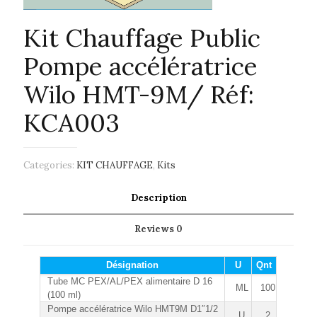
Kit Chauffage Public
Pompe accélératrice
Wilo HMT-9M/ Réf:
KCA003
Categories:
KIT CHAUFFAGE
,
Kits
Description
Reviews
0
Désignation
U
Qnt
Tube MC PEX/AL/PEX alimentaire D 16
ML
100
(100 ml)
Pompe accélératrice Wilo HMT9M D1″1/2
U
2