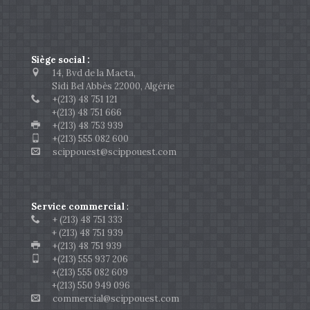
Siège social :
14, Bvd de la Macta,
Sidi Bel Abbès 22000, Algérie
+(213) 48 751 121
+(213) 48 751 666
+(213) 48 753 939
+(213) 555 082 600
scippouest@scippouest.com
Service commercial
:
+ (213) 48 751 333
+ (213) 48 751 939
+(213) 48 751 939
+(213) 555 937 206
+(213) 555 082 609
+(213) 550 949 096
commercial@scippouest.com