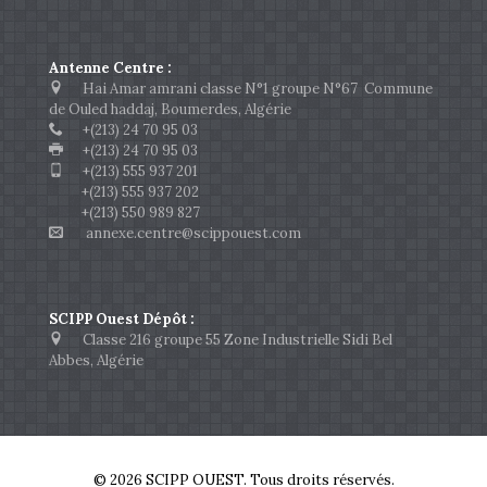
Antenne Centre :
Hai Amar amrani classe N°1 groupe N°67 Commune
de Ouled haddaj, Boumerdes, Algérie
+(213) 24 70 95 03
+(213) 24 70 95 03
+(213) 555 937 201
+(213) 555 937 202
+(213) 550 989 827
annexe.centre@scippouest.com
SCIPP Ouest Dépôt :
Classe 216 groupe 55 Zone Industrielle Sidi Bel
Abbes, Algérie
© 2026 SCIPP OUEST. Tous droits réservés.