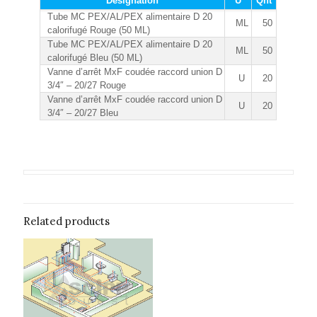
Désignation
U
Qnt
Tube MC PEX/AL/PEX alimentaire D 20
ML
50
calorifugé Rouge (50 ML)
Tube MC PEX/AL/PEX alimentaire D 20
ML
50
calorifugé Bleu (50 ML)
Vanne d’arrêt MxF coudée raccord union D
U
20
3/4″ – 20/27 Rouge
Vanne d’arrêt MxF coudée raccord union D
U
20
3/4″ – 20/27 Bleu
Related products