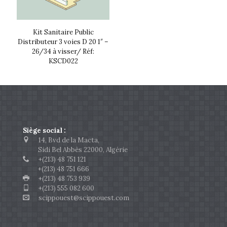
Kit Sanitaire Public
Distributeur 3 voies D 20 1″ –
26/34 à visser/ Réf:
KSCD022
Siège social :
14, Bvd de la Macta,
Sidi Bel Abbès 22000, Algérie
+(213) 48 751 121
+(213) 48 751 666
+(213) 48 753 939
+(213) 555 082 600
scippouest@scippouest.com