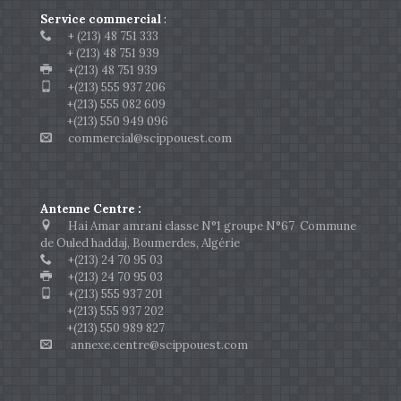
Service commercial
:
+ (213) 48 751 333
+ (213) 48 751 939
+(213) 48 751 939
+(213) 555 937 206
+(213) 555 082 609
+(213) 550 949 096
commercial@scippouest.com
Antenne Centre :
Hai Amar amrani classe N°1 groupe N°67 Commune
de Ouled haddaj, Boumerdes, Algérie
+(213) 24 70 95 03
+(213) 24 70 95 03
+(213) 555 937 201
+(213) 555 937 202
+(213) 550 989 827
annexe.centre@scippouest.com