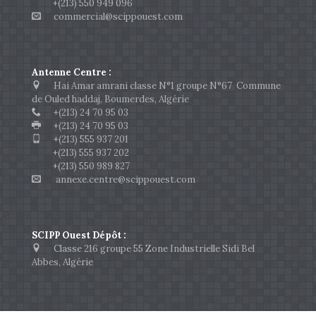
+(213) 550 949 096
commercial@scippouest.com
Antenne Centre :
Hai Amar amrani classe N°1 groupe N°67 Commune
de Ouled haddaj, Boumerdes, Algérie
+(213) 24 70 95 03
+(213) 24 70 95 03
+(213) 555 937 201
+(213) 555 937 202
+(213) 550 989 827
annexe.centre@scippouest.com
SCIPP Ouest Dépôt :
Classe 216 groupe 55 Zone Industrielle Sidi Bel
Abbes, Algérie