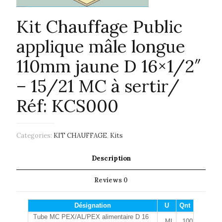
Kit Chauffage Public
applique mâle longue
110mm jaune D 16×1/2″
– 15/21 MC à sertir/
Réf: KCS000
Categories:
KIT CHAUFFAGE
,
Kits
Description
Reviews
0
Désignation
U
Qnt
Tube MC PEX/AL/PEX alimentaire D 16
ML
100