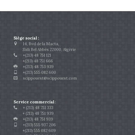
Siège social :
14, Bvd de la Macta,
Sidi Bel Abbès 22000, Algérie
+(213) 48 751 121
+(213) 48 751 666
+(213) 48 753 939
+(213) 555 082 600
scippouest@scippouest.com
Service commercial
:
+ (213) 48 751 333
+ (213) 48 751 939
+(213) 48 751 939
+(213) 555 937 206
+(213) 555 082 609