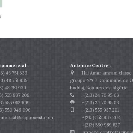
s
 commercial
:
Antenne Centre :
) 48 751 333
Hai Amar amrani classe 
 48 751 939
groupe N°67 Commune de O
 48 751 939
haddaj, Boumerdes, Algérie
 555 937 206
+(213) 24 70 95 03
555 082 609
+(213) 24 70 95 03
550 949 096
+(213) 555 937 201
rcial@scippouest.com
+(213) 555 937 202
+(213) 550 989 827
annexe.centre@scippou