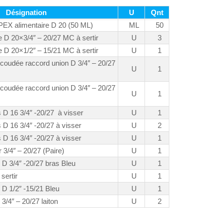
Désignation
U
Qnt
EX alimentaire D 20 (50 ML)
ML
50
e D 20×3/4″ – 20/27 MC à sertir
U
3
e D 20×1/2″ – 15/21 MC à sertir
U
1
coudée raccord union D 3/4″ – 20/27
U
1
coudée raccord union D 3/4″ – 20/27
U
1
s D 16 3/4″ -20/27 à visser
U
1
s D 16 3/4″ -20/27 à visser
U
2
s D 16 3/4″ -20/27 à visser
U
1
r 3/4″ – 20/27 (Paire)
U
1
D 3/4″ -20/27 bras Bleu
U
1
sertir
U
1
D 1/2″ -15/21 Bleu
U
1
3/4″ – 20/27 laiton
U
2