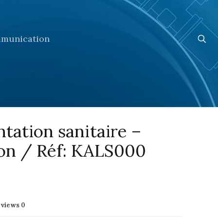
munication
ntation sanitaire –
ion / Réf: KALS000
eviews
0