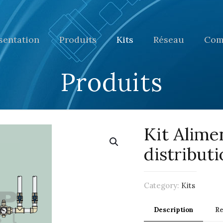
sentation
Produits
Kits
Réseau
Com
Produits
Kit Alime
distribut
Category:
Kits
Description
R