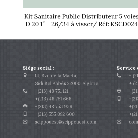
Kit Sanitaire Public Distributeur 5 voie
D 20 1″ – 26/34 à visser/ Réf: KSCD024
Siège social :
Service
14, Bvd de la Macta,
+ (213
Sidi Bel Abbès 22000, Algérie
+ (213)
+(213) 48 751 121
+(213)
+(213) 48 751 666
+(213)
+(213) 48 753 939
+(213) 
+(213) 555 082 600
+(213) 
scippouest@scippouest.com
comme