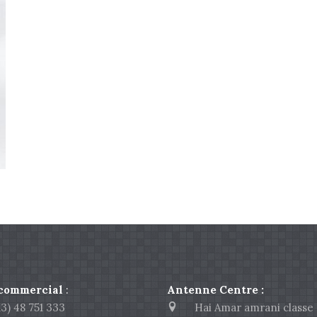
 commercial
:
Antenne Centre :
) 48 751 333
Hai Amar amrani classe 