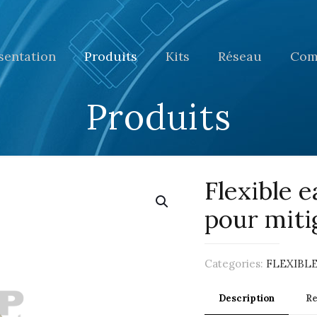
sentation
Produits
Kits
Réseau
Com
Produits
Flexible 
pour miti
Categories:
FLEXIBL
Description
R