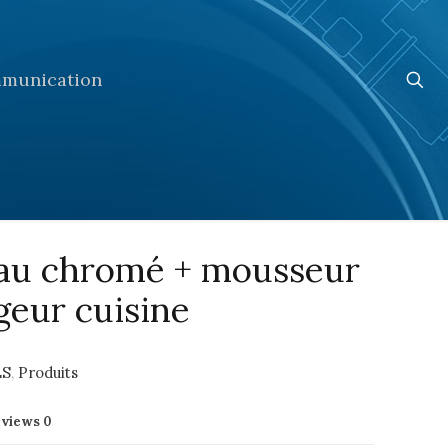
munication
eau chromé + mousseur
geur cuisine
ES
,
Produits
eviews
0