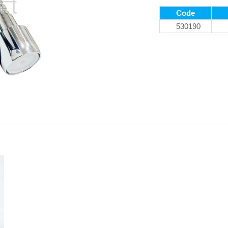
Code
530190