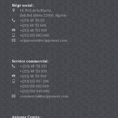
Siège social :
14, Bvd de la Macta,
Sidi Bel Abbès 22000, Algérie
+(213) 48 751 121
+(213) 48 751 666
+(213) 48 753 939
+(213) 555 082 600
scippouest@scippouest.com
Service commercial
:
+ (213) 48 751 333
+ (213) 48 751 939
+(213) 48 751 939
+(213) 555 937 206
+(213) 555 082 609
+(213) 550 949 096
commercial@scippouest.com
Antenne Centre :