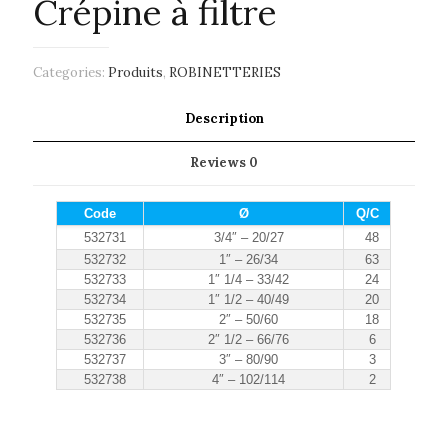
Crépine à filtre
Categories:
Produits
,
ROBINETTERIES
Description
Reviews
0
Code
Ø
Q/C
532731
3/4″ – 20/27
48
532732
1″ – 26/34
63
532733
1″ 1/4 – 33/42
24
532734
1″ 1/2 – 40/49
20
532735
2″ – 50/60
18
532736
2″ 1/2 – 66/76
6
532737
3″ – 80/90
3
532738
4″ – 102/114
2