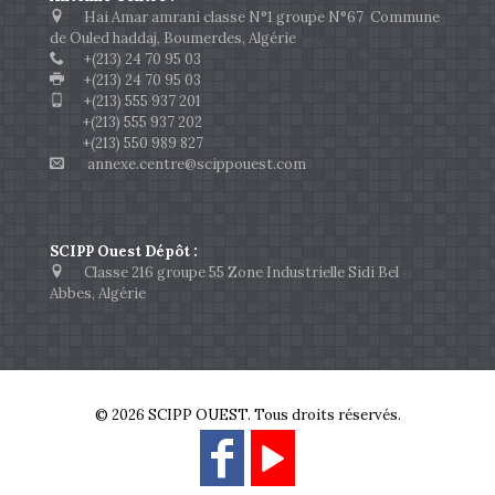
Hai Amar amrani classe N°1 groupe N°67 Commune
de Ouled haddaj, Boumerdes, Algérie
+(213) 24 70 95 03
+(213) 24 70 95 03
+(213) 555 937 201
+(213) 555 937 202
+(213) 550 989 827
annexe.centre@scippouest.com
SCIPP Ouest Dépôt :
Classe 216 groupe 55 Zone Industrielle Sidi Bel
Abbes, Algérie
© 2026 SCIPP OUEST. Tous droits réservés.