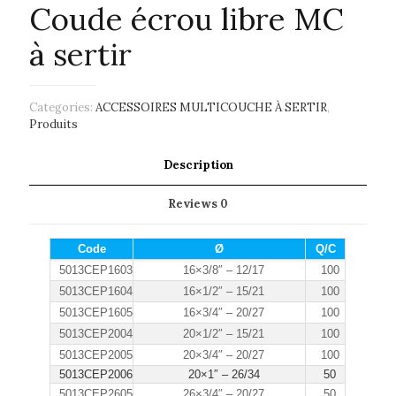
Coude écrou libre MC
à sertir
Categories:
ACCESSOIRES MULTICOUCHE À SERTIR
,
Produits
Description
Reviews
0
Code
Ø
Q/C
5013CEP1603
16×3/8″ – 12/17
100
5013CEP1604
16×1/2″ – 15/21
100
5013CEP1605
16×3/4″ – 20/27
100
5013CEP2004
20×1/2″ – 15/21
100
5013CEP2005
20×3/4″ – 20/27
100
5013CEP2006
20×1″ – 26/34
50
5013CEP2605
26×3/4″ – 20/27
50