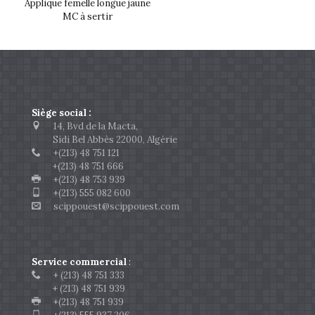
Applique femelle longue jaune
MC à sertir
Siège social :
14, Bvd de la Macta,
Sidi Bel Abbès 22000, Algérie
+(213) 48 751 121
+(213) 48 751 666
+(213) 48 753 939
+(213) 555 082 600
scippouest@scippouest.com
Service commercial
:
+ (213) 48 751 333
+ (213) 48 751 939
+(213) 48 751 939