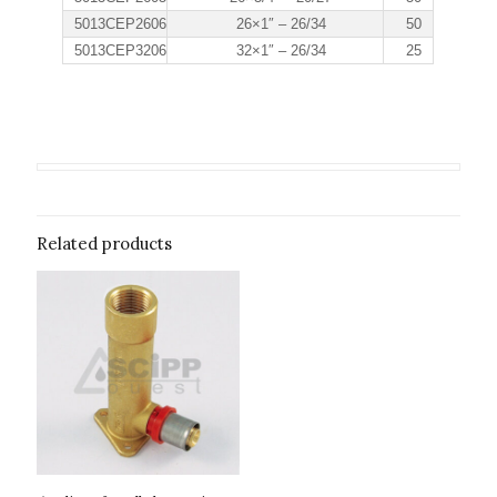
5013CEP2606
26×1″ – 26/34
50
5013CEP3206
32×1″ – 26/34
25
Related products