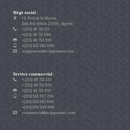
Siège social :
14, Bvd de la Macta,
Sidi Bel Abbès 22000, Algérie
+(213) 48 751 121
+(213) 48 751 666
+(213) 48 753 939
+(213) 555 082 600
scippouest@scippouest.com
Service commercial
:
+ (213) 48 751 333
+ (213) 48 751 939
+(213) 48 751 939
+(213) 555 937 206
+(213) 555 082 609
+(213) 550 949 096
commercial@scippouest.com