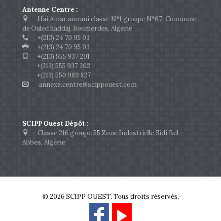
Antenne Centre :
Hai Amar amrani classe N°1 groupe N°67 Commune
de Ouled haddaj, Boumerdes, Algérie
+(213) 24 70 95 03
+(213) 24 70 95 03
+(213) 555 937 201
+(213) 555 937 202
+(213) 550 989 827
annexe.centre@scippouest.com
SCIPP Ouest Dépôt :
Classe 216 groupe 55 Zone Industrielle Sidi Bel
Abbes, Algérie
© 2026 SCIPP OUEST. Tous droits réservés.