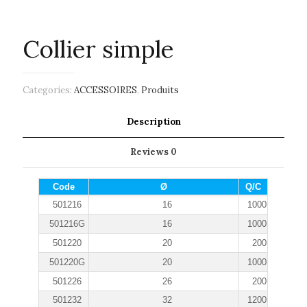
Collier simple
Categories:
ACCESSOIRES
,
Produits
Description
Reviews
0
Code
Ø
Q/C
501216
16
1000
501216G
16
1000
501220
20
200
501220G
20
1000
501226
26
200
501232
32
1200