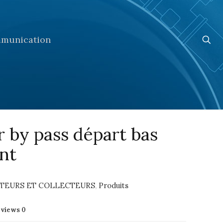
munication
r by pass départ bas
ant
UTEURS ET COLLECTEURS
,
Produits
eviews
0