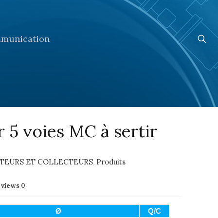
munication
r 5 voies MC à sertir
UTEURS ET COLLECTEURS
,
Produits
eviews
0
Ø
Q/C