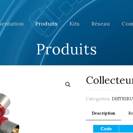
sentation
Produits
Kits
Réseau
Com
Produits
Collecteu
Categories:
DISTRIB
Description
R
Code