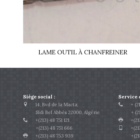
LAME OUTIL À CHANFREINER
Siège social :
Service
14, Bvd de la Macta,
+ (213
Sidi Bel Abbès 22000, Algérie
+ (213)
+(213) 48 751 121
+(213)
+(213) 48 751 666
+(213)
+(213) 48 753 939
+(213) 