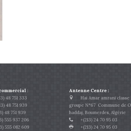
 commercial
:
Antenne Centre :
) 48 751 333
Hai Amar amrani classe 
 48 751 939
groupe N°67 Commune de O
 48 751 939
haddaj, Boumerdes, Algérie
 555 937 206
+(213) 24 70 95 03
555 082 609
+(213) 24 70 95 03