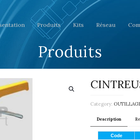
sentation
Produits
Kits
Réseau
Com
Produits
CINTREU
Category:
OUTILLAGE
Description
R
Code