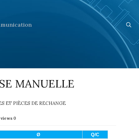
munication
SE MANUELLE
S ET PIÈCES DE RECHANGE
eviews
0
Ø
Q/C