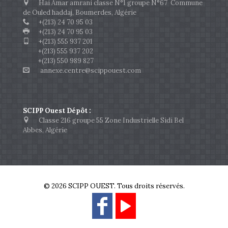
Hai Amar amrani classe N°1 groupe N°67 Commune
de Ouled haddaj, Boumerdes, Algérie
+(213) 24 70 95 03
+(213) 24 70 95 03
+(213) 555 937 201
+(213) 555 937 202
+(213) 550 989 827
annexe.centre@scippouest.com
SCIPP Ouest Dépôt :
Classe 216 groupe 55 Zone Industrielle Sidi Bel
Abbes, Algérie
© 2026 SCIPP OUEST. Tous droits réservés.