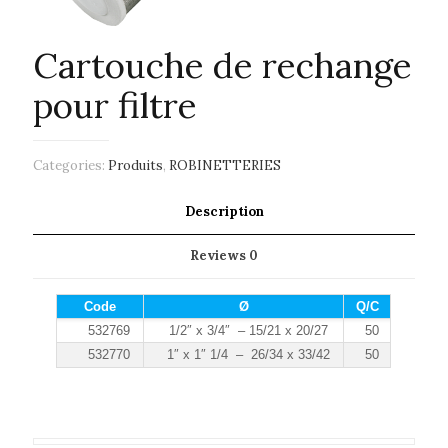
Cartouche de rechange
pour filtre
Categories:
Produits
,
ROBINETTERIES
Description
Reviews
0
Code
Ø
Q/C
532769
1/2″ x 3/4″ – 15/21 x 20/27
50
532770
1″ x 1″ 1/4 – 26/34 x 33/42
50