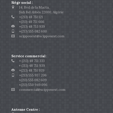
Siège social :
14, Bvd de la Macta,
Sidi Bel Abbès 22000, Algérie
+(213) 48 751 121
+(213) 48 751 666
+(213) 48 753 939
+(213) 555 082 600
scippouest@scippouest.com
Service commercial
:
+ (213) 48 751 333
+ (213) 48 751 939
+(213) 48 751 939
+(213) 555 937 206
+(213) 555 082 609
+(213) 550 949 096
commercial@scippouest.com
Antenne Centre :