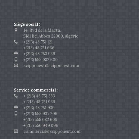
Siège social :
14, Bvd de la Macta,
Sidi Bel Abbès 22000, Algérie
+(213) 48 751 121
+(213) 48 751 666
+(213) 48 753 939
+(213) 555 082 600
scippouest@scippouest.com
Service commercial
:
+ (213) 48 751 333
+ (213) 48 751 939
+(213) 48 751 939
+(213) 555 937 206
+(213) 555 082 609
+(213) 550 949 096
commercial@scippouest.com