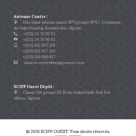
Antenne Centre :
Hai Amar amrani classe N°1 groupe N°67 Commune
de Ouled haddaj, Boumerdes, Algérie
+(213) 24 70 95 03
+(213) 24 70 95 03
+(213) 555 937 201
+(213) 555 937 202
+(213) 550 989 827
annexe.centre@scippouest.com
SCIPP Ouest Dépôt :
Classe 216 groupe 55 Zone Industrielle Sidi Bel
Abbes, Algérie
© 2026 SCIPP OUEST. Tous droits réservés.