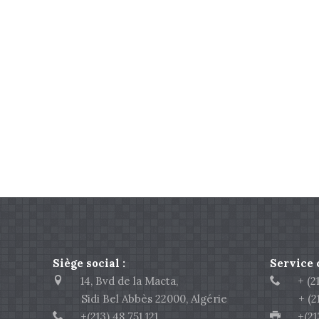
Siège social :
Service
14, Bvd de la Macta,
+ (213
Sidi Bel Abbès 22000, Algérie
+ (213)
+(213) 48 751 121
+(213)