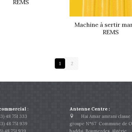
REMS
Machine à sertir ma
REMS
1
2
 commercial
:
Antenne Centre :
) 48 751 333
Hai Amar amrani classe 
 48 751 939
groupe N°67 Commune de O
 48 751 939
haddaj, Boumerdes, Algérie