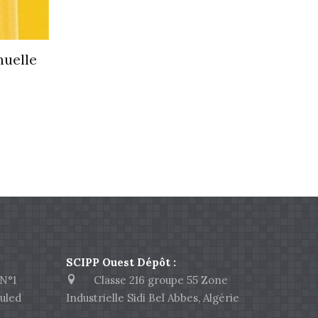
nuelle
SCIPP Ouest Dépôt :
N°1
Classe 216 groupe 55 Zone
uled
Industrielle Sidi Bel Abbes, Algérie