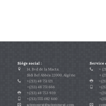
Siège social :
Service
14, Bvd de la Macta,
+ (213
Sidi Bel Abbès 22000, Algérie
+ (213)
+(213) 48 751 121
+(213)
+(213) 48 751 666
+(213)
+(213) 48 753 939
+(213) 
+(213) 555 082 600
+(213) 
scippouest@scippouest.com
comme