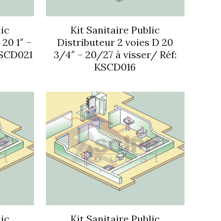
lic
Kit Sanitaire Public
 20 1″ –
Distributeur 2 voies D 20
KSCD021
3/4″ – 20/27 à visser/ Réf:
KSCD016
lic
Kit Sanitaire Public