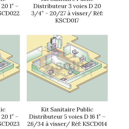
 20 1″ –
Distributeur 3 voies D 20
KSCD022
3/4″ – 20/27 à visser/ Réf:
KSCD017
lic
Kit Sanitaire Public
 20 1″ –
Distributeur 5 voies D 16 1″ –
KSCD023
26/34 à visser/ Réf: KSCD014