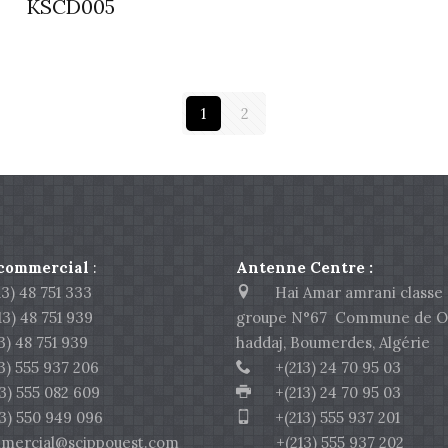
KSCD005
1
2
 commercial
:
Antenne Centre :
) 48 751 333
Hai Amar amrani classe 
 48 751 939
groupe N°67 Commune de O
 48 751 939
haddaj, Boumerdes, Algérie
 555 937 206
+(213) 24 70 95 03
555 082 609
+(213) 24 70 95 03
550 949 096
+(213) 555 937 201
rcial@scippouest.com
+(213) 555 937 202