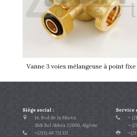
Vanne 3 voies mélangeuse à point fixe
Siège social :
Service
14, Bvd de la Macta,
+ (213
Sidi Bel Abbès 22000, Algérie
+ (213)
+(213) 48 751 121
+(213)