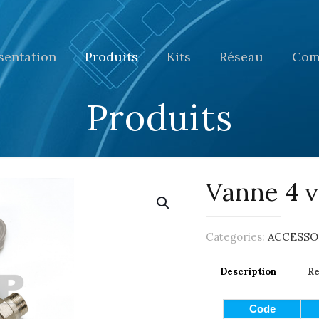
sentation
Produits
Kits
Réseau
Com
Produits
Vanne 4 v
Categories:
ACCESSO
Description
R
Code