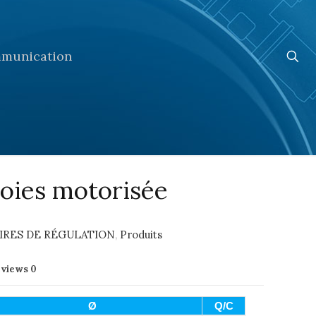
munication
oies motorisée
IRES DE RÉGULATION
,
Produits
eviews
0
Ø
Q/C