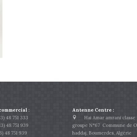
 commercial
:
Antenne Centre :
) 48 751 333
Hai Amar amrani classe 
 48 751 939
groupe N°67 Commune de O
 48 751 939
haddaj, Boumerdes, Algérie