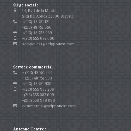
Siège social :
14, Bvd de la Macta,
Sidi Bel Abbès 22000, Algérie
+(213) 48 751 121
+(213) 48 751 666
+(213) 48 753 939
+(213) 555 082 600
scippouest@scippouest.com
Service commercial
:
+ (213) 48 751 333
+ (213) 48 751 939
+(213) 48 751 939
+(213) 555 937 206
+(213) 555 082 609
+(213) 550 949 096
commercial@scippouest.com
Antenne Centre :