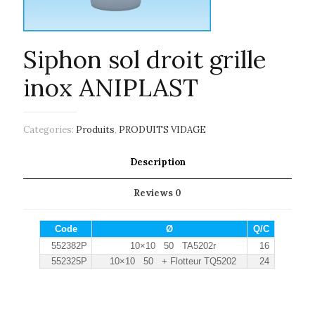
Siphon sol droit grille
inox ANIPLAST
Categories:
Produits
,
PRODUITS VIDAGE
Description
Reviews
0
Code
Ø
Q/C
552382P
10×10 50 TA5202r
16
552325P
10×10 50 + Flotteur TQ5202
24