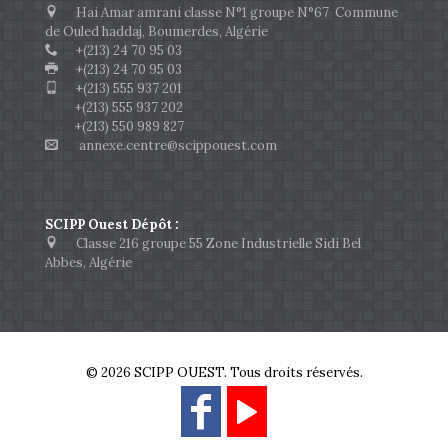
Hai Amar amrani classe N°1 groupe N°67 Commune
de Ouled haddaj, Boumerdes, Algérie
+(213) 24 70 95 03
+(213) 24 70 95 03
+(213) 555 937 201
+(213) 555 937 202
+(213) 550 989 827
annexe.centre@scippouest.com
SCIPP Ouest Dépôt :
Classe 216 groupe 55 Zone Industrielle Sidi Bel
Abbes, Algérie
© 2026 SCIPP OUEST. Tous droits réservés.