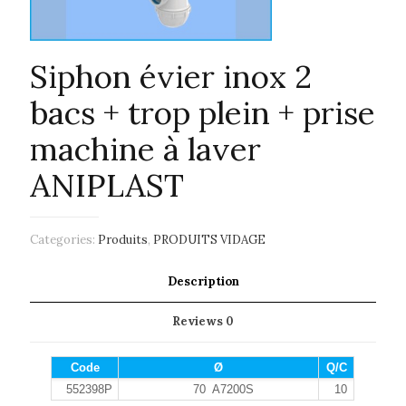
Siphon évier inox 2
bacs + trop plein + prise
machine à laver
ANIPLAST
Categories:
Produits
,
PRODUITS VIDAGE
Description
Reviews
0
Code
Ø
Q/C
552398P
70 A7200S
10