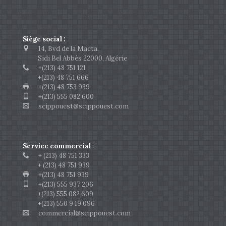
Siège social :
14, Bvd de la Macta,
Sidi Bel Abbès 22000, Algérie
+(213) 48 751 121
+(213) 48 751 666
+(213) 48 753 939
+(213) 555 082 600
scippouest@scippouest.com
Service commercial
:
+ (213) 48 751 333
+ (213) 48 751 939
+(213) 48 751 939
+(213) 555 937 206
+(213) 555 082 609
+(213) 550 949 096
commercial@scippouest.com